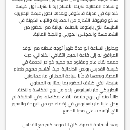
والسادة المطارنة شريط الأفتتاح إيذاناً بشراء أول كنيسة
كلدانية في مدينة فانكوفر. وبعدها تجول غبطة البطريرك
ساكو وضيوفنا الأكارم من المطارنة والآباء الكهنة في
الكنيسة التي باركوها بالصلاة الربانية مع الحضور من
الشمامسة والمجلس الخورني واللجنة المالية.
وبحلول الساعة الواحدة ظهراً توجه غبطته مع الوفد
المرافق له إلى قاعة المركز الثقافي الكلداني، حيث
جمعه لقاء عام ومفتوح مع جميع كوادر الخدمة في
كنيسة القديس بولص الكلدانية، حيث أقتسم معهم طعام
المحبة. وبعدها فاجأنا سيادة المطران مار عمانوئيل
شليطا، الذي كشف للحضور بما يمتاز به المعاون
البطريركي مار باسيليوس يلدو من روح الفكاهة والنكتة.
طالباً منه أن يبهج حلاوة اللقاء بفكاهته، وفي الحقيقة لم
يبخل علينا مار باسيليوس في إضفاء جو من البهجة والسرور
التي أرتسمت على محيا الجميع.
وبعد أستراحة قصيرة، كان لنا موعد كبير مع القداس