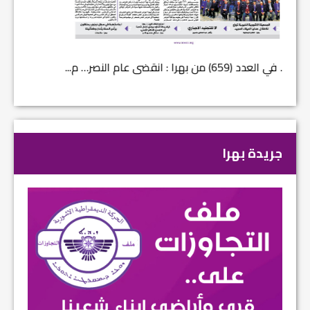
في العدد (659) من بهرا : انقضى عام النصر… م...
في العدد ا
جريدة بهرا