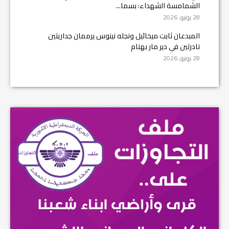
الشمامسة الشهداء: بسما...
28 يونيو, 2026
المبدعان ثابت ميخائيل ونجله نينوس يرممان جداريتين
نادرتين في دير مار بهنام
28 يونيو, 2026