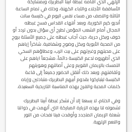
الإلهي الذي أقامه غبطة أبينا البطريرك وبمشاركة
الأساقفة الأجلاء والآباء الكهنة، وذلك في تمام الساعة
الثالثة والنصف من مساء نفس اليوم في كنيسة سانت
أندرو كيم الكورية. وبعد أنتهاء القداس فسح غبطته
المجال أمام الشعب المؤمن لطرح أي سؤال بدون تردد أو
خوف وبكل حرية، حيث أجاب غبطته على جميع الأسئلة بروح
من المحبة الأبوية وبكل وضوح وشفافية. شاكراً إياهم
على محبتهم وغيرتهم على بيت الرب، وعطاؤهم السخي
الذي أظهروه لدعم الكنيسة دائماً، مشجعاً اياهم على
التمسك بالإيمان القويم وعلى أصالتهم وهويتهم
وثقافتهم. وبعد ذلك أنتقل الحضور جميعاً إلى قاعة
الكنيسة ليتباركوا بقدوم أبيهم البطريرك متبادلين وإياه
كلمات المحبة والفرح بهذه المناسبة التاريخية السعيدة.
وفي الختام، لا يسعنا إلا أن نشكر غبطة أبينا البطريرك
لشموله لنا بهذه الزيارة المباركة التي ألهمت في ذواتنا
شعلة الإيمان المتجدد وأوقدت فينا نفحات من النور
والنعم الإلهية.