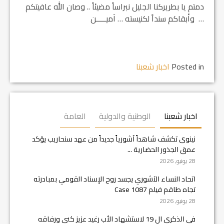
دمتم يا بطريركنا الجليل نبراساً مضيئاً .. وصان الله عافيتكم
… وأبقاكم سنداً لكنيسته … آميـــــن
Posted in
اخبار شعبنا
اخبار شعبنا
الوطنية والدولية
العامة
نينوى تكشف شاهداً آشورياً جديداً من عهد سنحاريب يؤكد
عمق الجذور الحضارية ...
28 يونيو, 2026
اتحاد النساء الآشوري يجسد روح الإسناد القومي بمبادرته
تجاه طاقم فيلم Case 1087
28 يونيو, 2026
في الذكرى ال 19 لاستشهاد الأب رغيد عزيز كني ورفاقه