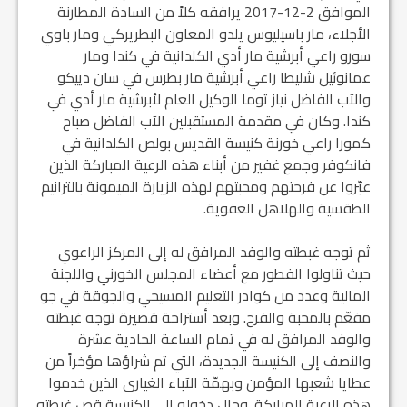
الموافق 2-12-2017 يرافقه كلاً من السادة المطارنة
الأجلاء، مار باسيليوس يلدو المعاون البطريركي ومار باوي
سورو راعي أبرشية مار أدي الكلدانية في كندا ومار
عمانوئيل شليطا راعي أبرشية مار بطرس في سان دييكو
والآب الفاضل نياز توما الوكيل العام لأبرشية مار أدي في
كندا. وكان في مقدمة المستقبلين الآب الفاضل صباح
كمورا راعي خورنة كنيسة القديس بولص الكلدانية في
فانكوفر وجمع غفير من أبناء هذه الرعية المباركة الذين
عبّروا عن فرحتهم ومحبتهم لهذه الزيارة الميمونة بالترانيم
الطقسية والهلاهل العفوية.
ثم توجه غبطته والوفد المرافق له إلى المركز الراعوي
حيث تناولوا الفطور مع أعضاء المجلس الخورني واللجنة
المالية وعدد من كوادر التعليم المسيحي والجوقة في جو
مفعّم بالمحبة والفرح. وبعد أستراحة قصيرة توجه غبطته
والوفد المرافق له في تمام الساعة الحادية عشرة
والنصف إلى الكنيسة الجديدة، التي تم شراؤها مؤخراً من
عطايا شعبها المؤمن وبهمّة الآباء الغيارى الذين خدموا
هذه الرعية المباركة. وحال دخوله إلى الكنيسة قص غبطته