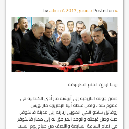
4 ديسمبر, 2017
Posted on
by
admin A
زوعا اورغ/ اعلام البطريركية
ضمن جولته التاريخية إلى أبرشية مار أدي الكلدانية في
عموم كندا، واصل غبطة أبينا البطريرك مار لويس
روفائيل ساكو الكي الطوبى زيارته إلى مدينة فانكوفر.
حيث وصل غبطته والوفد المرافق له إلى مطار فانكوفر
في تمام الساعة السابعة والنصف من صباح يوم السبت