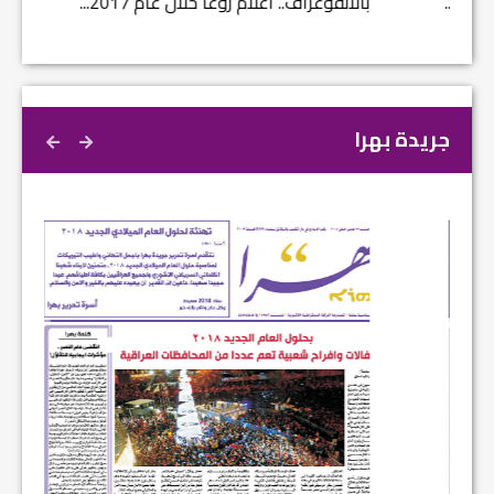
بالانفوغراف.. اعلام زوعا خلال عام 2017...
نتائج ا
جريدة بهرا