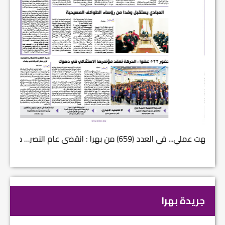
في العدد (659) من بهرا : انقضى عام النصر… م...
في العدد ا
جريدة بهرا