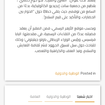
بتنظيم من جمعية سانت إيجيديو الكاثوليكية، بدءًا من
السابع من نوفمبر، حيث يلقي خطابًا حول “الحوار بين
الحضارات، والتأكيد على قيم السلام”.
وبحسب موقع الأزهر الرسمي، فمن المقرر أن يعقد
فضيلته عددًا من اللقاءات الرسمية، في مقدمتها: البابا
فرنسيس، ورئيس الوزراء الإيطالي باولو جينتيلوني؛ وذلك
للتباحث حول سبل تنسيق الجهود لنشر ثقافة التعايش
والسلام، ونبذ العنف والكراهية والتعصب.
Posted in
الوطنية والدولية
اخبار شعبنا
الوطنية والدولية
العامة