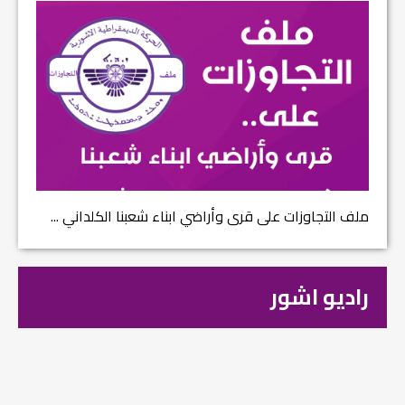
ملف التجاوزات على قرى وأراضي ابناء شعبنا الكلداني ...
راديو اشور