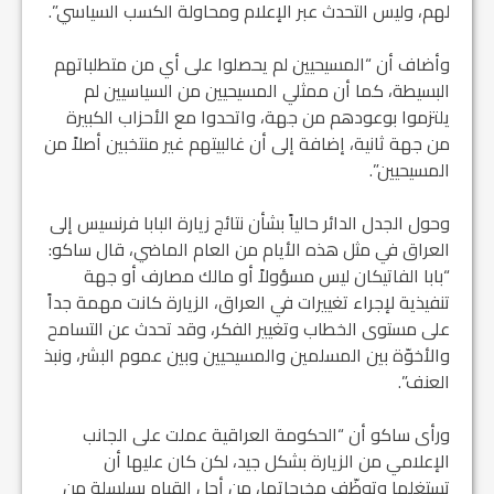
لهم، وليس التحدث عبر الإعلام ومحاولة الكسب السياسي”.
وأضاف أن “المسيحيين لم يحصلوا على أي من متطلباتهم
البسيطة، كما أن ممثلي المسيحيين من السياسيين لم
يلتزموا بوعودهم من جهة، واتحدوا مع الأحزاب الكبيرة
من جهة ثانية، إضافة إلى أن غالبيتهم غير منتخبين أصلاً من
المسيحيين”.
وحول الجدل الدائر حالياً بشأن نتائج زيارة البابا فرنسيس إلى
العراق في مثل هذه الأيام من العام الماضي، قال ساكو:
“بابا الفاتيكان ليس مسؤولاً أو مالك مصارف أو جهة
تنفيذية لإجراء تغييرات في العراق، الزيارة كانت مهمة جداً
على مستوى الخطاب وتغيير الفكر، وقد تحدث عن التسامح
والأخوّة بين المسلمين والمسيحيين وبين عموم البشر، ونبذ
العنف”.
ورأى ساكو أن “الحكومة العراقية عملت على الجانب
الإعلامي من الزيارة بشكل جيد، لكن كان عليها أن
تستغلها وتوظّف مخرجاتها، من أجل القيام بسلسلة من