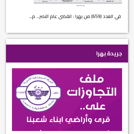
في العدد (659) من بهرا : انقضى عام النصر… م...
في العدد ا
جريدة بهرا