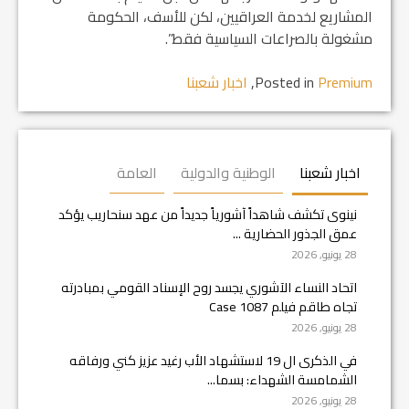
المشاريع لخدمة العراقيين، لكن للأسف، الحكومة
مشغولة بالصراعات السياسية فقط”.
Premium
Posted in
,
اخبار شعبنا
اخبار شعبنا
الوطنية والدولية
العامة
نينوى تكشف شاهداً آشورياً جديداً من عهد سنحاريب يؤكد
عمق الجذور الحضارية ...
28 يونيو, 2026
اتحاد النساء الآشوري يجسد روح الإسناد القومي بمبادرته
تجاه طاقم فيلم Case 1087
28 يونيو, 2026
في الذكرى ال 19 لاستشهاد الأب رغيد عزيز كني ورفاقه
الشمامسة الشهداء: بسما...
28 يونيو, 2026