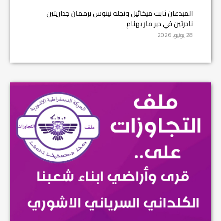
المبدعان ثابت ميخائيل ونجله نينوس يرممان جداريتين
نادرتين في دير مار بهنام
28 يونيو, 2026