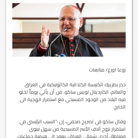
زوعا اورغ/ متابعات
حذر بطريرك الكنيسة الكلدانية الكاثوليكية في العراق
والعالم، الكاردينال لويس ساكو، من أن يأتي يوماً تخلو
فيه البلاد من الوجود المسيحي مع استمرار الهجرة الى
الخارج.
وقال ساكو في تصريح صحفي، إن :”السبب الرئيسي في
استمرار نزوح آلاف الأسر المسيحية من سهل نينوى
ومناطق أخرى شمالي العراق، يعود إلى هيمنة جماعات