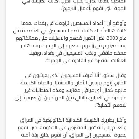
الماضية بعدما تضررت بسبب الحرب، كانت الكنيسة هي
الجهة التي تقوم بأعمال الترميم”.
وأوضح أن “أعداد المسيحيين تراجعت في بغداد، بعدما
كانت هناك أحياء كاملة تضم المسيحيين في العاصمة قبل
عام 2003، لكن التمييز ضدهم والاستيلاء على ممتلكاتهم
ومحاصرتهم في رزقهم دفعهم إلى الهجرة، وقد هاجر
معظم مثقفي ونخب المسيحيين في بغداد، وبقيت
العائلات الفقيرة غير القادرة على الهجرة”.
وقال ساكو: “أنا أعرف المسيحيين الذي يعيشون في
الخارج، إنهم يريدون الأمان والاستقرار والحياة الكريمة،
حالهم كحال أي عراقي مغترب، وهذه المتطلبات غير
متوفرة في العراق، بالتالي فإن المهاجرين لن يعودوا إلى
بلادهم الأصلية”.
وأشار بطريرك الكنيسة الكلدانية الكاثوليكية في العراق
والعالم إلى أنه “من المفترض على الحكومة، حين تقوم
بدعوة المسيحيين إلى العراق، أن تقوم بخلق بيئة آمنة