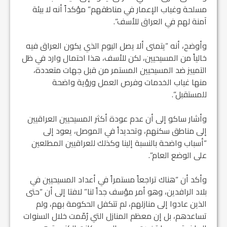
مسلحة وغياب الإعمار في مناطقهم” مؤكداً أنه لا بيئة
آمنة لهم في العراق للأسف”.
وأوضح، أنه “يتمنى ألا يصل اليوم الذي يكون العراق فيه
خالياً من المسيحيين، لكن للأسف، هذا احتمال وارد في ظل
التمييز ضد المسيحيين المستمر من قبل جهات متعددة،
منها غياب الخدمات وفرص العمل ورؤية واضحة
للمستقبل”.
وأشار ساكو إلى أن عدم عودة أكثر المسيحيين العراقيين
إلى مناطق سكنهم، وتحديداً في الموصل، يعود إلى
“أسباب واضحة بالنسبة إلينا وكذلك للعراقيين المطلعين
على الوضع العام”.
وأكد أن “هناك تراجعاً مستمراً في أعداد المسيحيين في
بلاد الرافدين، وهو أمر مؤسف جداً لنا” لافتا إلى أن “حتى
الذين عادوا إلى منازلهم، لم تتكفل الحكومة بهم، ولم
تساعدهم، بل إن معظم المنازل التي رُمّمت خلال السنوات