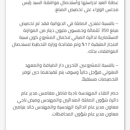
عطلة العيد لدراستها وأستحصال موافقة السيد رئيس
مجلس الوزراء على تخصيص المبلغ.
– بالنسبة لمندى الصابئة في الديوانية فقد تم تخصيص
مبلغ 350 ثلثمائة وخمسون مليون دينار من الموازنة
الاستثمارية لدائرة المباني لاكمال المشروع كون نسبة
الانجاز المتبقية 17% وتم مفاتحة وزارة التخطيط لاستحصال
الموافقات بذلك.
– بالنسبة للمشروعين الآخرين دار الضيافة والمعهد
الاهوتي فيؤجل حالياً وسوف يتم تنفيذهما حين توفر
التخصيصات مستقبلاً.
حضر اللقاء المهندسة نادية فاضل مغامس مدير عام
دائرة شؤون الصابئة المندائيين والمهندس وميض ناجي
معاون مدير عام الدائرة الهندسية والمهندس خالد بنيامين
معاون مدير عام شؤون المحافظات.