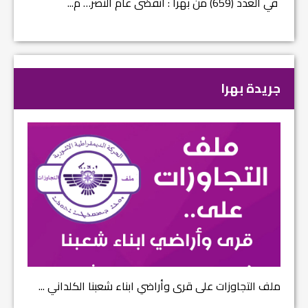
في العدد (659) من بهرا : انقضى عام النصر… م...
في العدد ا
جريدة بهرا
ملف التجاوزات على قرى وأراضي ابناء شعبنا الكلداني ...