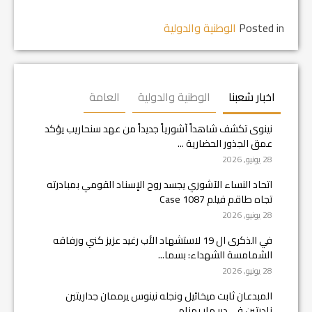
Posted in
الوطنية والدولية
اخبار شعبنا
الوطنية والدولية
العامة
نينوى تكشف شاهداً آشورياً جديداً من عهد سنحاريب يؤكد
عمق الجذور الحضارية ...
28 يونيو, 2026
اتحاد النساء الآشوري يجسد روح الإسناد القومي بمبادرته
تجاه طاقم فيلم Case 1087
28 يونيو, 2026
في الذكرى ال 19 لاستشهاد الأب رغيد عزيز كني ورفاقه
الشمامسة الشهداء: بسما...
28 يونيو, 2026
المبدعان ثابت ميخائيل ونجله نينوس يرممان جداريتين
نادرتين في دير مار بهنام