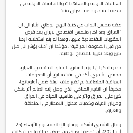
العلاقات الدولية والمعاهدات والاتفاقيات الدولية في
قضية المياه وحصة العراق منه”.
عضو مجلس النواب عن كتلة النهج الوطني اشار الى ان
“العراق يعد اكبر متنفس اقتصادي لايران بعد فرض
العقوبات الاقتصادية عليها، وهذا لم يتم استغلاله ايضا
من قبل الحكومة العراقية”، مؤكدا ان “ذلك يؤشر الى خلل
كبير ويعد تغييبا للمصالح الوطنية”.
جدير بالذكر ان الوزير السابق للموارد المائية في العراق
محسن الشمري، أكد في وقت سابق أن الحكومات
العراقية المتعاقبة لم تضع ملف البيئة ضمن أولوياتها،
مضيفاً ان التغيير المناخي الذي وصل إليه العالم أثر بشكل
كبير على العراق واثر على مناسيب المياه في العراق
وجريان المياه وكميات هطول الامطار في المنطقة
والعراق.
وقال الشمري لشبكة رووداو الإعلامية، يوم الأربعاء (25
آب 2021)، أن “حصة العراق من حوض دجلة والفرات كانت