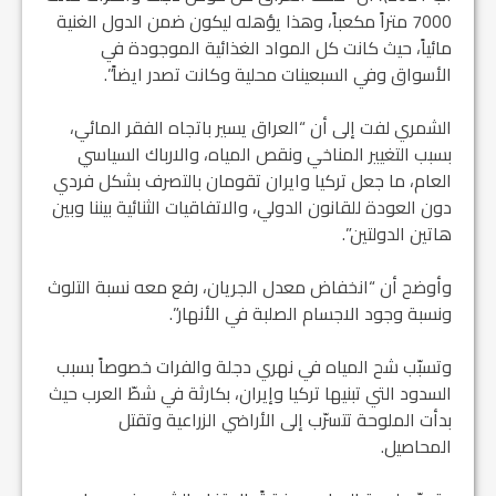
7000 متراً مكعباً، وهذا يؤهله ليكون ضمن الدول الغنية
مائياً، حيث كانت كل المواد الغذائية الموجودة في
الأسواق وفي السبعينات محلية وكانت تصدر ايضاً”.
الشمري لفت إلى أن “العراق يسير باتجاه الفقر المائي،
بسبب التغيير المناخي ونقص المياه، والارباك السياسي
العام، ما جعل تركيا وايران تقومان بالتصرف بشكل فردي
دون العودة للقانون الدولي، والاتفاقيات الثنائية بيننا وبين
هاتين الدولتين”.
وأوضح أن “انخفاض معدل الجريان، رفع معه نسبة التلوث
ونسبة وجود الاجسام الصلبة في الأنهار”.
وتسبّب شح المياه في نهري دجلة والفرات خصوصاً بسبب
السدود التي تبنيها تركيا وإيران، بكارثة في شطّ العرب حيث
بدأت الملوحة تتسرّب إلى الأراضي الزراعية وتقتل
المحاصيل.