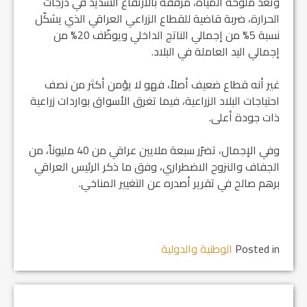
وتعدّ ملوحة المياه، مرفقةً بالارتفاع الشديد في درجات
الحرارة، ضربة قاضية للقطاع الزراعي العراقي الذي يشكّل
نسبة 5% من إجمالي الناتج الداخلي ويوظّف 20% من
إجمالي اليد العاملة في البلاد.
غير أنه قطاع ضعيف أصلاً، فهو لا يؤمن أكثر من نصف
احتياجات البلاد الزراعية، فيما تغرق الأسواق بواردات زراعية
ذات جودة أعلى.
وفي الإجمال، تضرّر سبعة ملايين عراقي من 40 مليوناً، من
الجفاف والنزوح الاضطراري، وفق ما ذكر الرئيس العراقي
برهم صالح في تقرير أصدره عن التغيير المناخي.
Posted in
الوطنية والدولية