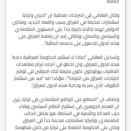
المائية.
وقال العقابي في تصريحات صحفية ان “لايران وتركيا
استثمارات ضخمة في العراق بسبب واقعه الجديد، وهاتين
الدولتين لهما فائدة كبيرة جدا على المستوى الاقتصادي
والسياسي والامني، وبالتالي لابد ان يضغط العراق على
هذه الدول للحصول على حصصه المائية”.
وتساءل العقابي “لماذا لا تستثمر الحكومة العراقية حاجة
هذه الدول للعراق، وان تخطو في اتجاه ابرام معاهدات
اتفاقيات بروتوكول تكون ملزمة لتلك الدولتين في توفير
احتياجات العراق من المياه؟”، مؤكدا انه “لابد من استثمار
الظروف الذي نمر به وحاجة هذه الدول للعراق”.
واضاف ان “المطلع على الواقع الاقتصادي في تركيا، يرى
ان العنصر الجوهري في استقرار النظام السياسي وبقاء
حزب العدالة والتنمية في السلطة، هو بفضل الجانب
الاقتصادي، ولتركيا استثمارات ضخمة جداً في العراق
وكان على الحكومة الضغط على تركيا من خلال منظومة