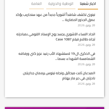
اخبار شعبنا
الوطنية والدولية
العامة
نينوى تكشف شاهداً آشورياً جديداً من عهد سنحاريب يؤكد
عمق الجذور الحضارية ...
28 يونيو, 2026
اتحاد النساء الآشوري يجسد روح الإسناد القومي بمبادرته
تجاه طاقم فيلم Case 1087
28 يونيو, 2026
في الذكرى ال 19 لاستشهاد الأب رغيد عزيز كني ورفاقه
الشمامسة الشهداء: بسما...
28 يونيو, 2026
المبدعان ثابت ميخائيل ونجله نينوس يرممان جداريتين
نادرتين في دير مار بهنام
28 يونيو, 2026