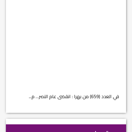
في العدد (659) من بهرا : انقضى عام النصر… م...
في العدد ا