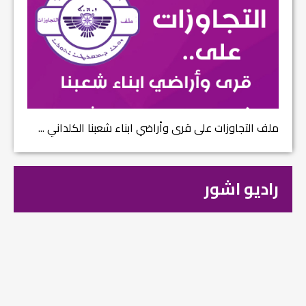
ملف التجاوزات على قرى وأراضي ابناء شعبنا الكلداني ...
راديو اشور