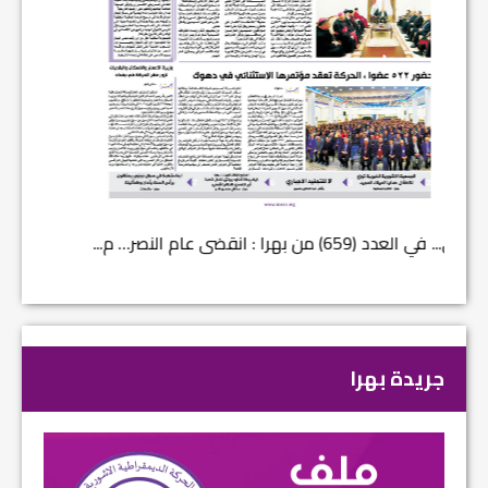
في العدد (659) من بهرا : انقضى عام النصر… م...
في العدد ا
جريدة بهرا