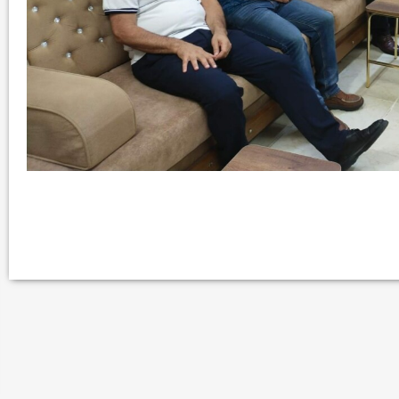
في العدد الجديد من صحيفة بهرا (658): هل
انتهت عملي...