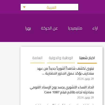
العربية
اراء
ملتيميديا
عن الحركة
بهرا
اخبار شعبنا
الوطنية والدولية
العامة
نينوى تكشف شاهداً آشورياً جديداً من عهد
سنحاريب يؤكد عمق الجذور الحضارية ...
28 يونيو, 2026
اتحاد النساء الآشوري يجسد روح الإسناد القومي
بمبادرته تجاه طاقم فيلم Case 1087
28 يونيو, 2026