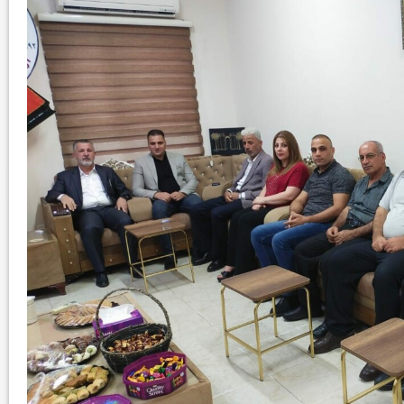
ود الأثرية.. زوعا أورغ في
الكاتب والباحث يعقوب ابونا .. الكتابة مسؤول
كبير...