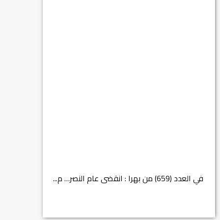
في العدد (659) من بهرا : انقضى عام النصر… م...
انتهت عملي...