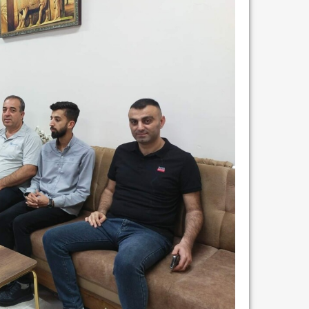
مشروع إنقاذ مدينة النمر
م...
رفيق السكرتير العام يستقبل فرع اربيل لاتحاد
طل...