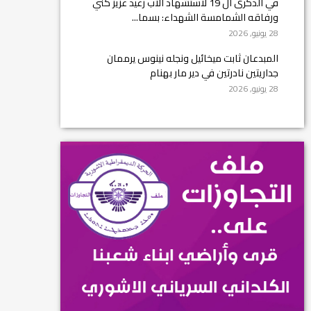
في الذكرى ال 19 لاستشهاد الأب رغيد عزيز كني
ورفاقه الشمامسة الشهداء: بسما...
28 يونيو, 2026
المبدعان ثابت ميخائيل ونجله نينوس يرممان
جداريتين نادرتين في دير مار بهنام
28 يونيو, 2026