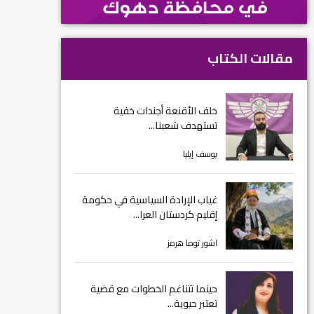
مقالات الكتاب
خلف الأقنعة أجندات خفية
تستهدف شعبنا...
يوسف إيليا
غياب الإرادة السياسية في حكومة
إقليم كردستان العرا...
اشور توما هرمز
حينما تتناغم الخطوات مع قضية
تعتبر حيوية...