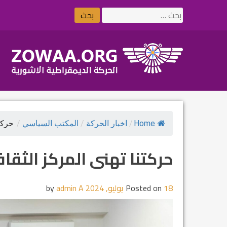
Ski
البحث
t
عن:
conten
Home
/
اخبار الحركة
/
المكتب السياسي
/
حركتن
حركتنا تهنى المركز الثق
18 يوليو, 2024
Posted on
by
admin A