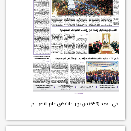
في العدد (659) من بهرا : انقضى عام النصر… م...
في العدد ا