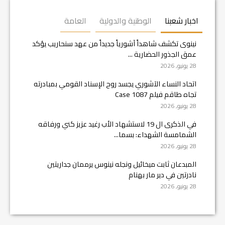
اخبار شعبنا
الوطنية والدولية
العامة
نينوى تكشف شاهداً آشورياً جديداً من عهد سنحاريب يؤكد
عمق الجذور الحضارية ...
28 يونيو, 2026
اتحاد النساء الآشوري يجسد روح الإسناد القومي بمبادرته
تجاه طاقم فيلم Case 1087
28 يونيو, 2026
في الذكرى ال 19 لاستشهاد الأب رغيد عزيز كني ورفاقه
الشمامسة الشهداء: بسما...
28 يونيو, 2026
المبدعان ثابت ميخائيل ونجله نينوس يرممان جداريتين
نادرتين في دير مار بهنام
28 يونيو, 2026