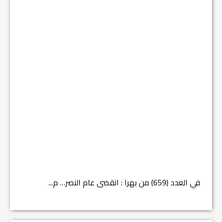
في العدد (659) من بهرا : انقضى عام النصر… م...
في العدد ا