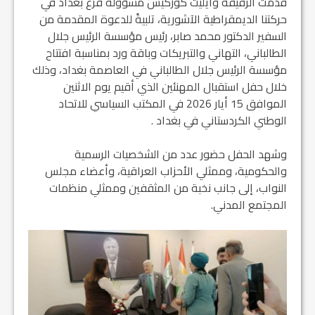
قدّمت الرفيقة وايليت كوركيس مسؤولة فرع بغداد في
حركتنا الديمقراطية الآشورية، تلبيةً للدعوة المقدمة من
السفير الدكتور محمد صابر، رئيس مؤسسة الرئيس جلال
الطالباني، التهاني والتبريكات وباقة ورد بمناسبة افتتاح
مؤسسة الرئيس جلال الطالباني في العاصمة بغداد، وذلك
خلال حفل استقبال المهنئين الذي أقيم يوم الاثنين
الموافق 15 أيار 2026 في المكتب السياسي للاتحاد
الوطني الكردستاني في بغداد .
وشهد الحفل حضور عدد من الشخصيات الرسمية
والحكومية، وممثلي الأحزاب العراقية، وأعضاء مجلس
النواب، إلى جانب نخبة من المثقفين وممثلي منظمات
المجتمع المدني.