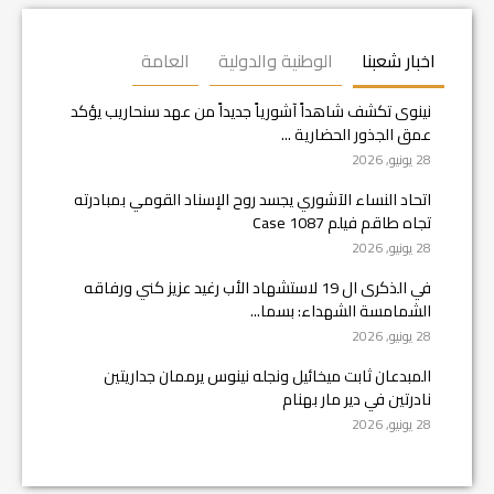
اخبار شعبنا
الوطنية والدولية
العامة
نينوى تكشف شاهداً آشورياً جديداً من عهد سنحاريب يؤكد
عمق الجذور الحضارية ...
28 يونيو, 2026
اتحاد النساء الآشوري يجسد روح الإسناد القومي بمبادرته
تجاه طاقم فيلم Case 1087
28 يونيو, 2026
في الذكرى ال 19 لاستشهاد الأب رغيد عزيز كني ورفاقه
الشمامسة الشهداء: بسما...
28 يونيو, 2026
المبدعان ثابت ميخائيل ونجله نينوس يرممان جداريتين
نادرتين في دير مار بهنام
28 يونيو, 2026