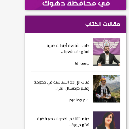
مقالات الكتاب
خلف الأقنعة أجندات خفية
تستهدف شعبنا...
يوسف إيليا
غياب الإرادة السياسية في حكومة
إقليم كردستان العرا...
اشور توما هرمز
حينما تتناغم الخطوات مع قضية
تعتبر حيوية...