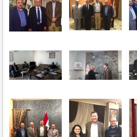
في العدد الجديد من صحيفة بهرا (658): هل
انتهت عملي...