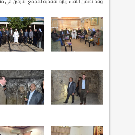
وقد تضمن اللقاء زيارة تفقدية لمجمع النازحين في من