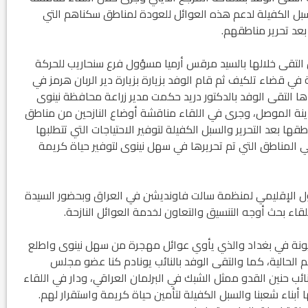
سبل الكفيلة لدعم هذه العوائل للعودة لمناطق سكناهم التي
بعد تحرير مناطقهم.
ود الأثرية.. زوعا أورغ في
الكاتب والباحث يعقوب ابونا .. الكتابة مسؤول
كبير...
التقى خلالها بالسيد مرقس أرميا مسؤول فرع سنحاريب للحركة
ي قضاء تلكيف ثم قام الوفد بزيارة بزيارة دير الربان هرمز في
 التقى الوفد بالدكتور دريد حكمت مدير زراعة محافظة نينوى
نة الموصل، وجرى في اللقاء مناقشة أوضاع النازحين من مناطق
ا بعد التحرير والسبل الكفيلة لتوفير الاحتياجات التي تتطلبها
في المناطق التي تم تحريرها في سهل نينوى لتوفير حياة كريمة
ول الإقليمي لمنظمة سالت فاونديشن في العراق وبحضور السيدة
اء بحث أوجه التنسيق والتعاون لخدمة العوائل النازحة.
لأول 2017، زار الوفد مخيم زيونة في بغداد والذي يأوي عوائل مهجرة من سهل نينوى واطلع
هم الحالية، كما والتقى الوفد بالنائب يونادم كنا عضو مجلس
ائب حنين القدو ممثل الشبك في البرلمان العراقي، ودار في اللقاء
ناء شعبنا والسبل الكفيلة لتأمين حياة كريمة واستقرار لهم.