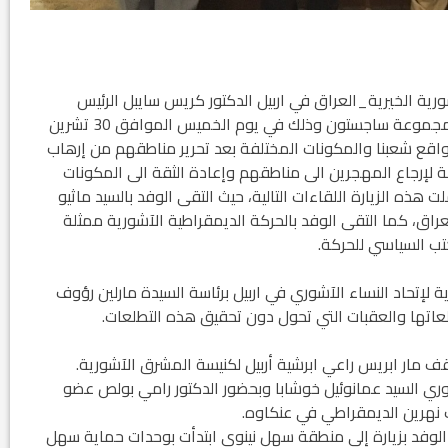
رية الخيرية_العراق في اربيل الدكتور كريس سايبل الرئيس
السابق لمعهد المشاركة العالمي والرئيس التنفيذي لمجموعة ساجستون وذلك في يوم الخميس الموافق 30 تشرين
رة من واقع شعبنا والمكونات المختلفة بعد تحرير مناطقهم من إرهاب
 لإرجاع المهجرين الى مناطقهم وإعادة الثقة الى المكونات
ذه الزيارة اللقاءات التالية، حيث التقى الوفد بالسيد ماثيو
راق، كما التقى الوفد بالحركة الديمقراطية الآشورية ممثلة
ب السياسي للحركة.
ة لإتحاد النساء الآشوري في اربيل برئاسة السيدة مارلين رؤوف
عاتها والعقبات التي تحول دون تحقيق هذه التطلعات.
 مار ابريس راعي ابرشية أربيل لكنيسة المشرق الآشورية.
شوري السيد عمانوئيل خوشابا وبحضور الدكتور رامي بولص عضو
 نهرين الديمقراطي في عنكاوه.
الجمعة الموافق 1 كانون الأول 2017 قام الوفد بزيارة إلى منطقة سهل نينوى ابتدأت بوحدات حماية سهل