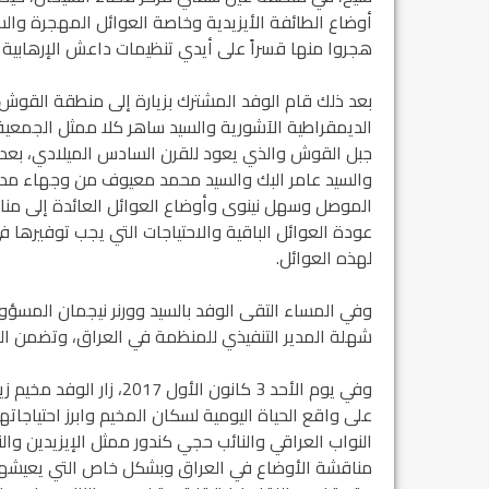
أوضاع الطائفة الأيزيدية وخاصة العوائل المهجرة وال
هجروا منها قسراً على أيدي تنظيمات داعش الإرهابية 
مشروع إنقاذ مدينة النمر
م...
بعد ذلك قام الوفد المشترك بزيارة إلى منطقة القوش 
رفيق السكرتير العام يستقبل فرع اربيل لاتحاد
الديمقراطية الآشورية والسيد ساهر كلا ممثل الجمعية ف
طل...
جبل القوش والذي يعود للقرن السادس الميلادي، بعدها
والسيد عامر البك والسيد محمد معيوف من وجهاء مدي
الموصل وسهل نينوى وأوضاع العوائل العائدة إلى مناطقه
عودة العوائل الباقية والاحتياجات التي يجب توفيرها 
لهذه العوائل.
وفي المساء التقى الوفد بالسيد وورنر نيجمان المسؤ
شهلة المدير التنفيذي للمنظمة في العراق، وتضمن اللق
وفي يوم الأحد 3 كانون ا
على واقع الحياة اليومية لسكان المخيم وابرز احتياجات
النواب العراقي والنائب حجي كندور ممثل الإيزيدين والن
مناقشة الأوضاع في العراق وبشكل خاص التي يعيشها أب