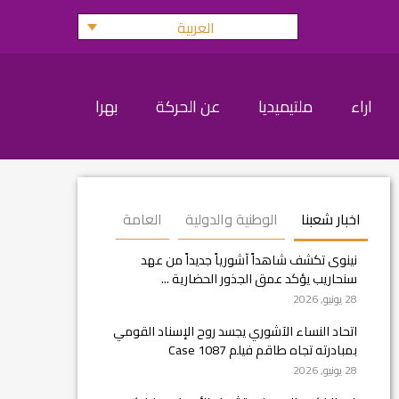
العربية
اراء
ملتيميديا
عن الحركة
بهرا
اخبار شعبنا
الوطنية والدولية
العامة
نينوى تكشف شاهداً آشورياً جديداً من عهد
سنحاريب يؤكد عمق الجذور الحضارية ...
28 يونيو, 2026
اتحاد النساء الآشوري يجسد روح الإسناد القومي
بمبادرته تجاه طاقم فيلم Case 1087
28 يونيو, 2026