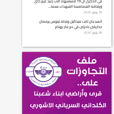
في الذكرى ال 19 لاستشهاد الأب رغيد عزيز كني
ورفاقه الشمامسة الشهداء: بسما...
28 يونيو, 2026
المبدعان ثابت ميخائيل ونجله نينوس يرممان
جداريتين نادرتين في دير مار بهنام
28 يونيو, 2026