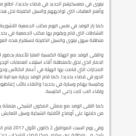
نينوى في معسكرهم الجديد في قضاء بخديدا، اطلع من 
وأهم العقبات التي تواجههم والسبل الكفيلة لحل هذه
كما زار الوفد في نفس اليوم مكتب الجمعية الآشورية ا
النشاطات التي قام ويقوم بها مكتب الجمعية في بخديدا 
منطقة سهل نينوى والسبل الكفيلة لاستقرار هذه العوا
والتقى الوفد مع الهيئة الكنسية العليا للأعمار بحض
الدمار الذي لحق بالمنطقة أثناء استيلاء العصابات الإ
الانجازات التي قامت بها الهيئة في أعمار الكنائس ود
الدور في قضاء بخديدا. كما قام الوفد بزيارة ميدانية ل
وكنيسة بهنام وسارة في بخديدا واللقاء بالأب إغناطي
ولقاء الاب ثابت راعي الكنيسة.
كما التقى الوفد مع ممثلي المكون الشبكي متمثلة ب
من خلالها على أوضاع الأقلية الشبكية وسبل التعاي
وفي يوم الس
شيخ، في منطقة عين سفني مركز قضاء الشيخان، حيث ا