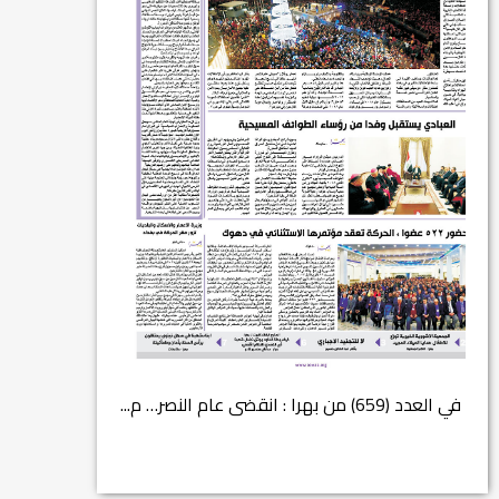
في العدد (659) من بهرا : انقضى عام النصر… م...
انتهت عملي...