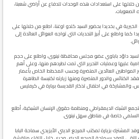
خلالها على استعدادات هذه الوحدات للدفاع عن أراضي شعبنا،
 الصعوبات.
لخيرية في بخديدا بحضور السيد كلدو اوغنا، اطلع من خلالها على
كما واطلع على أبرز التحديات التي تواجه العوائل العائدة إلى
ئل.
ور السيد داؤد باباوي عضو مجلس محافظة نينوى، واطلع على حجم
جرامية عليها وعمليات التحرير التي تمت لطردهم منها، وعلى أهم
ور المواطنين العائدين المتضررة وحسب المخطط الخاص بأعمار
تفقد الكنائس والدور المتضررة ومنها زيارته لكنيسة الطاهرة
وس، والمشاركة في احتفال تذكار القديسة بربارة في كرمليس
تجمع الشبك الديمقراطي ومنظمة حقوق الإنسان الشبكية، أطلع
ش السلمي خاصة في مناطق سهل نينوى.
بت الموافق 2 كانون الأول 2017 قام الوفد المشترك بزيارة لمكتب المرجع الديني الأيزيدي سماحة البابا
لتقى الوفد بسماحة المرجع الديني وجرى خلال اللقاء مناقشة