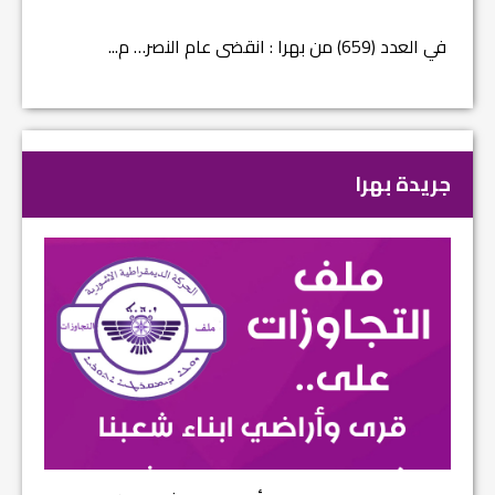
في العدد (659) من بهرا : انقضى عام النصر… م...
في العدد ا
جريدة بهرا