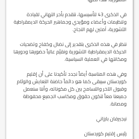
في الذكرى 43 لتأسيسها، نتقدم بأحر التهاني لقيادة
وتنظيمات وأعضاء ومؤيدي وجماهير الحركة الديمقراطية
الآشورية، آملين لهم النجاح.
ننظر في هذه الذكرى بتقدير إلى نضال وكفاح وتضحيات
الحركة الديمقراطية الآشورية ونقيّم عالياً حضورها ودورها
ومكانتها في العملية السياسية.
وفي هذه المناسبة أيضاً نجدد تأكيدنا على أن إقليم
كوردستان سيبقى كما هو دائماً حاضنة التعايش والوئام
وقبول الآخر والتسامح بين كل مكوناته، وأننا سنعمل
جميعنا معاً لتكون حقوق ومكاسب الجميع محفوظة
ومصانة.
نيجيرفان بارزاني
رئيس إقليم كوردستان