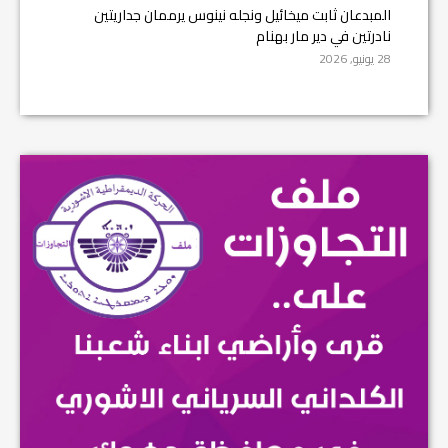
المبدعان ثابت ميخائيل ونجله نينوس يرممان جداريتين
نادرتين في دير مار بهنام
28 يونيو, 2026