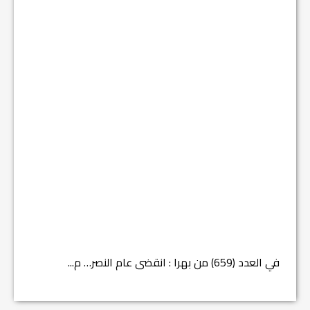
في العدد (659) من بهرا : انقضى عام النصر… م...
في العدد ا