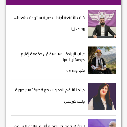
خلف الأقنعة أجندات خفية تستهدف شعبنا...
يوسف إيليا
غياب الإرادة السياسية في حكومة إقليم
كردستان العرا...
اشور توما هرمز
حينما تتناغم الخطوات مع قضية تعتبر حيوية...
وايليت كوركيس
الذكرى قوة، والتضحية ألتزام، والدم لا يسقط