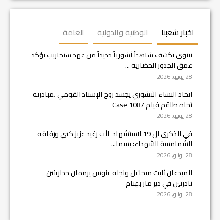
اخبار شعبنا
الوطنية والدولية
العامة
نينوى تكشف شاهداً آشورياً جديداً من عهد سنحاريب يؤكد
عمق الجذور الحضارية ...
28 يونيو, 2026
اتحاد النساء الآشوري يجسد روح الإسناد القومي بمبادرته
تجاه طاقم فيلم Case 1087
28 يونيو, 2026
في الذكرى ال 19 لاستشهاد الأب رغيد عزيز كني ورفاقه
الشمامسة الشهداء: بسما...
28 يونيو, 2026
المبدعان ثابت ميخائيل ونجله نينوس يرممان جداريتين
نادرتين في دير مار بهنام
28 يونيو, 2026