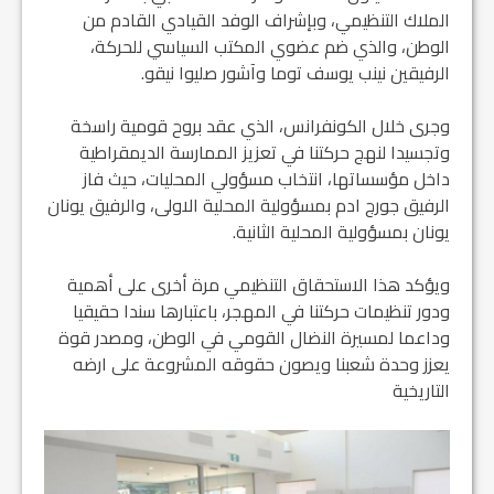
الملاك التنظيمي، وبإشراف الوفد القيادي القادم من
الوطن، والذي ضم عضوي المكتب السياسي للحركة،
الرفيقين نينب يوسف توما وآشور صليوا نيقو.
وجرى خلال الكونفرانس، الذي عقد بروح قومية راسخة
وتجسيدا لنهج حركتنا في تعزيز الممارسة الديمقراطية
داخل مؤسساتها، انتخاب مسؤولي المحليات، حيث فاز
الرفيق جورج ادم بمسؤولية المحلية الاولى، والرفيق يونان
يونان بمسؤولية المحلية الثانية.
ويؤكد هذا الاستحقاق التنظيمي مرة أخرى على أهمية
ودور تنظيمات حركتنا في المهجر، باعتبارها سندا حقيقيا
وداعما لمسيرة النضال القومي في الوطن، ومصدر قوة
يعزز وحدة شعبنا ويصون حقوقه المشروعة على ارضه
التاريخية