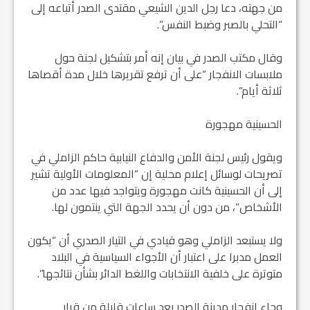
من جهته، دعا رجل الدين الشيعي مقتدى الصدر أتباعه إلى
“التحلي بالصبر وضبط النفس”.
وقال مكتب الصدر في بيان إنه أمر بتشكيل لجنة حول
ملابسات الانفجار “على أن ترفع تقريرها خلال مدة أقصاها
ثلاثة أيام”.
​الحسينية مهجورة
​ويقول رئيس لجنة الأمن والدفاع النيابية حاكم الزاملي في
تصريحات لوسائل إعلام محلية إن “المعلومات الأولية تشير
إلى أن الحسينية كانت مهجورة ويتواجد فيها عدد من
الأشخاص”، من دون أن يحدد الجهة التي ينتمون لها.
ولا يستبعد الزاملي وهو قيادي في التيار الصدري أن “يكون
العمل مدبرا على اعتبار أن الأجواء السياسية في البلاد
متوترة على خلفية الانتخابات واللغط الدائر بشأن نتائجها”.
وجاء انفجار مدينة الصدر بعد ساعات قليلة من قرار