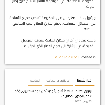
الحكومة “الضعيفة” في مواجهة انتشار السلاح خارج إطار
الدولة.
ويقول هذا المغرد إن على الحكومة “سحب جميع الأسلحة
من الفصائل المسلحة، ومنع تخزين السلاح قرب المناطق
السكنية”.
وشبه مغردان آخران مكان الحادث بمدينة الموصل
القديمة، في إشارة الى حجم الدمار الذي لحق به.
Posted in
الوطنية والدولية
اخبار شعبنا
الوطنية والدولية
العامة
نينوى تكشف شاهداً آشورياً جديداً من عهد سنحاريب يؤكد
عمق الجذور الحضارية ...
28 يونيو, 2026