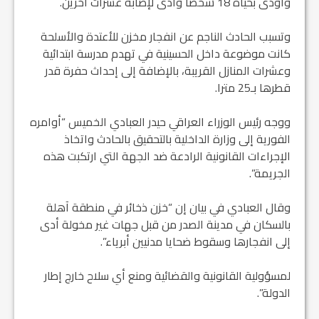
وأودى بحياة 18 شخصا وأدى لإصابة عشرات آخرين.
وتسبب الحادث الناجم عن انفجار مخزن للأعتدة والأسلحة
كانت موضوعة داخل الحسينية في تهدم مدرسة ابتدائية
وعشرات المنازل القريبة، بالإضافة إلى إحداث حفرة قدر
قطرها بـ25 مترا.
ووجه رئيس الوزراء العراقي حيدر العبادي الخميس “أوامره
الفورية إلى وزارة الداخلية بالتحقيق بالحادث واتخاذ
الإجراءات القانونية الرادعة ضد الجهة التي ارتكبت هذه
الجريمة”.
وقال العبادي في بيان إن “خزن ذخائر في منطقة آهلة
بالسكان في مدينة الصدر من قبل جهات غير مخولة أدى
إلى انفجارها وسقوط ضحايا مدنيين أبرياء”.
لمسؤولية القانونية والقضائية ومنع أي سلاح خارج إطار
الدولة”.