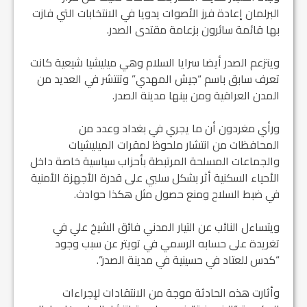
البرلمان إعادة فرز الأصوات يدويا في الانتخابات التي فازت
بها قائمة سائرون بزعامة مقتدى الصدر.
ويتزعم الصدر أيضا سرايا السلام وهي ميليشيا شيعية كانت
تعرف سابق باسم “جيش المهدي” وتنتشر في العديد من
المدن العراقية ومن بينها مدينة الصدر.
ورأي مغردون أن ما يجري في بغداد وعدد من
المحافظات من انتشار ملحوظ لمقرات الميليشيات
والجماعات المسلحة المرتبطة بأحزاب سياسية خاصة داخل
الأحياء السكنية أثر بشكل سلبي على قدرة الأجهزة الأمنية
في ضبط السلاح ومنع حصول مثل هكذا حوادث.
ويتساءل النائب عن التيار المدني فائق الشيخ علي في
تغريدة على حسابه الرسمي في تويتر عن سبب وجود
“كدس للعتاد في حسينية في مدينة الصدر”.
وأثارت هذه الحادثة موجة من الانتقادات لإجراءات