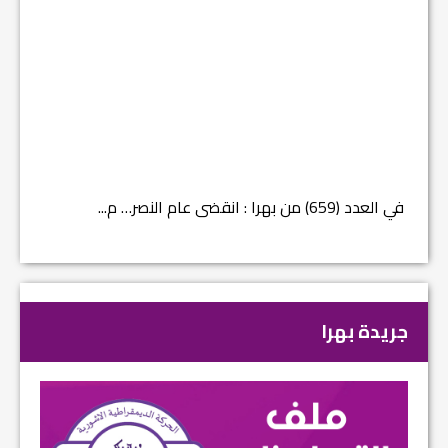
في العدد (659) من بهرا : انقضى عام النصر… م...
في العدد ا
جريدة بهرا