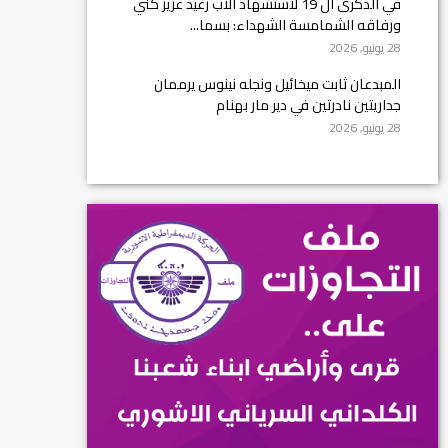
في الذكرى ال 19 لاستشهاد الأب رغيد عزيز كني
ورفاقه الشمامسة الشهداء: بسما...
28 يونيو, 2026
المبدعان ثابت ميخائيل ونجله نينوس يرممان
جداريتين نادرتين في دير مار بهنام
28 يونيو, 2026