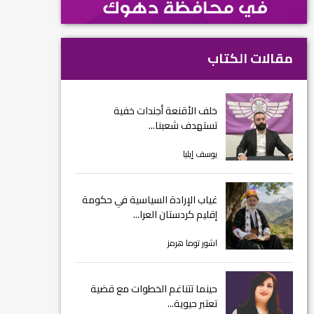
مقالات الكتاب
خلف الأقنعة أجندات خفية
تستهدف شعبنا...
يوسف إيليا
غياب الإرادة السياسية في حكومة
إقليم كردستان العرا...
اشور توما هرمز
حينما تتناغم الخطوات مع قضية
تعتبر حيوية...