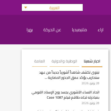
العربية
اراء
ملتيميديا
عن الحركة
بهرا
اخبار شعبنا
الوطنية والدولية
العامة
نينوى تكشف شاهداً آشورياً جديداً من عهد
سنحاريب يؤكد عمق الجذور الحضارية ...
28 يونيو, 2026
اتحاد النساء الآشوري يجسد روح الإسناد القومي
بمبادرته تجاه طاقم فيلم Case 1087
28 يونيو, 2026