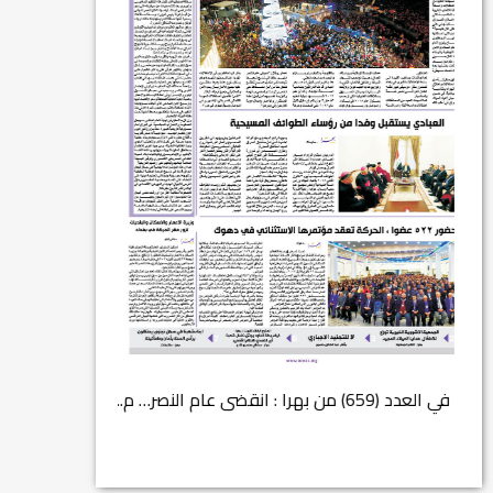
في العدد (659) من بهرا : انقضى عام النصر… م...
انتهت عملي...