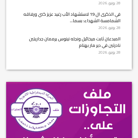
28 يونيو, 2026
في الذكرى ال 19 لاستشهاد الأب رغيد عزيز كني ورفاقه
الشمامسة الشهداء: بسما...
28 يونيو, 2026
المبدعان ثابت ميخائيل ونجله نينوس يرممان جداريتين
نادرتين في دير مار بهنام
28 يونيو, 2026