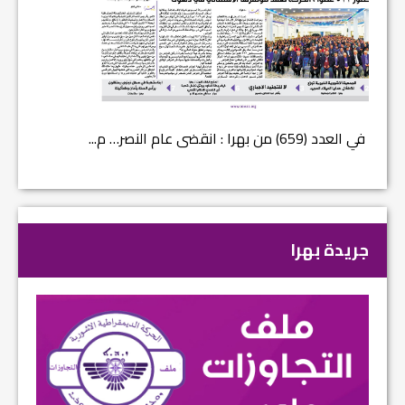
في العدد (659) من بهرا : انقضى عام النصر… م...
في العدد ا
جريدة بهرا