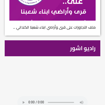
ملف التجاوزات على قرى وأراضي ابناء شعبنا الكلداني ...
راديو اشور