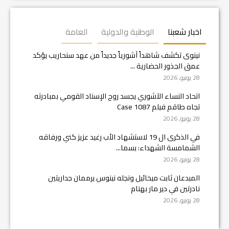
اخبار شعبنا
الوطنية والدولية
العامة
نينوى تكشف شاهداً آشورياً جديداً من عهد سنحاريب يؤكد
عمق الجذور الحضارية ...
28 يونيو, 2026
اتحاد النساء الآشوري يجسد روح الإسناد القومي بمبادرته
تجاه طاقم فيلم Case 1087
28 يونيو, 2026
في الذكرى ال 19 لاستشهاد الأب رغيد عزيز كني ورفاقه
الشمامسة الشهداء: بسما...
28 يونيو, 2026
المبدعان ثابت ميخائيل ونجله نينوس يرممان جداريتين
نادرتين في دير مار بهنام
28 يونيو, 2026