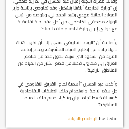
وقالت مقررة اللجنة إقبال عبد الحسين في تصريح صحفي،
إن “وزارة الخارجية أبلغتنا بتشكيل وفد تفاوضي برئاسة وزير
الموارد المائية مهدي رشيد الحمداني، وبتوجيه من رئيس
الوزراء مصطفى الكاظمي، من أجل عقد لجنة تفاوضية
مع دولتي إيران وتركيا، لحسم ملف المياه”.
وأضافت أن “الوفد التفاوضي يسعى إلى أن تكون هناك
حلولا جادة في إطلاق المياه المشتركة، وعدم إقامة
المزيد من السدود التي سببت بتحول عدد من مناطق
العراق إلى صحارى، فضلا عن قطع الكثير من المياه عن
المناطق الزراعية”.
وأكدت عبد الحسين “أهمية نجاح الفريق التفاوضي في
حل هذه الازمة، واستخدام ملف العلاقات الاقتصادية
كوسيلة ضغط تجاه ايران وتركيا، لحسم ملف المياه
المشتركة”.
Posted in
الوطنية والدولية