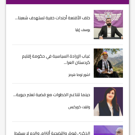
خلف الأقنعة أجندات خفية تستهدف شعبنا...
يوسف إيليا
غياب الإرادة السياسية في حكومة إقليم
كردستان العرا...
اشور توما هرمز
حينما تتناغم الخطوات مع قضية تعتبر حيوية...
وايليت كوركيس
الذكرى قوة، والتضحية ألتزام، والدم لا يسقط