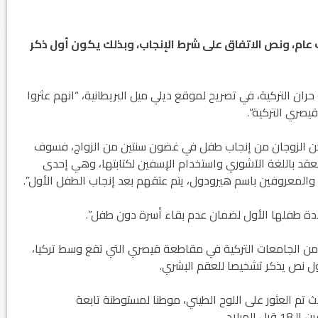
ء اتراك، مؤخرا، على عقد زواج عمره 4 آلاف عام، ونص الاتفاق على شرط الإنجاب، وبذلك يكون أول ذكر
حران التركية، في تصريح لموقع ديلي ميل البريطانية، “انهم عثروا
صري التركية”.
تمكن الزوجان من إنجاب طفل في غضون سنتين من الزواج، فسوف
العقد باللغة الآشوري واستخدام الإسفين لكتابتها، وهي إحدى
 والمعروفين باسم هيرودول، يتم عتقهم بعد إنجاب الطفل الأول”.
لادة طفلها الأول لضمان عدم بقاء أسرة دون طفل”.
د من الجامعات التركية في مقاطعة قيصري التي تقع وسط تركيا،
أول نص يذكر تشخيصا للعقم البشري.
تم العثور على اللوح الطيني، موطنا لمستوطنة تابعة