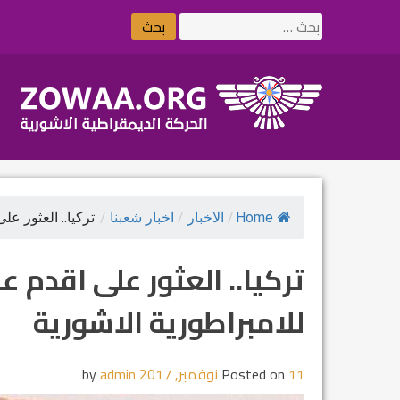
Ski
البحث
t
عن:
conten
Home
/
الاخبار
/
اخبار شعبنا
/
تركيا.. العثور على
تركيا.. العثور على اقدم ع
للامبراطورية الاشورية
11 نوفمبر, 2017
Posted on
by
admin