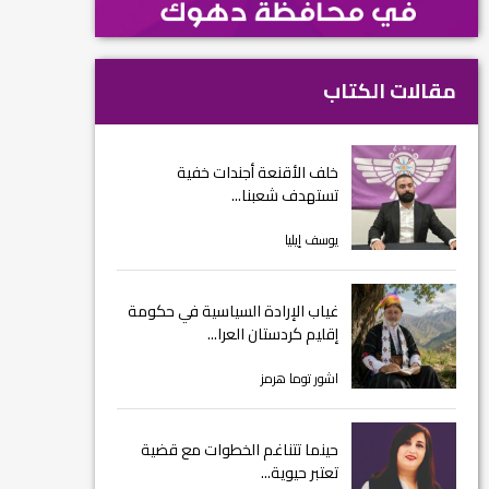
مقالات الكتاب
خلف الأقنعة أجندات خفية
تستهدف شعبنا...
يوسف إيليا
غياب الإرادة السياسية في حكومة
إقليم كردستان العرا...
اشور توما هرمز
حينما تتناغم الخطوات مع قضية
تعتبر حيوية...