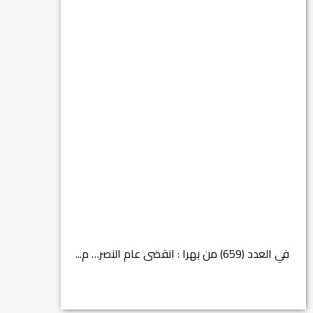
في العدد (659) من بهرا : انقضى عام النصر… م...
انتهت عملي...