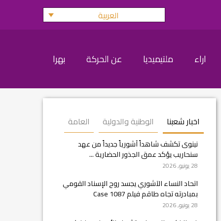
العربية
اراء
ملتيميديا
عن الحركة
بهرا
اخبار شعبنا
الوطنية والدولية
العامة
نينوى تكشف شاهداً آشورياً جديداً من عهد
سنحاريب يؤكد عمق الجذور الحضارية ...
28 يونيو, 2026
اتحاد النساء الآشوري يجسد روح الإسناد القومي
بمبادرته تجاه طاقم فيلم Case 1087
28 يونيو, 2026