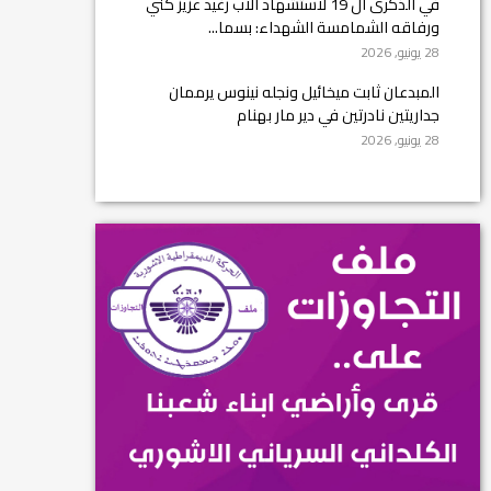
في الذكرى ال 19 لاستشهاد الأب رغيد عزيز كني
ورفاقه الشمامسة الشهداء: بسما...
28 يونيو, 2026
المبدعان ثابت ميخائيل ونجله نينوس يرممان
جداريتين نادرتين في دير مار بهنام
28 يونيو, 2026