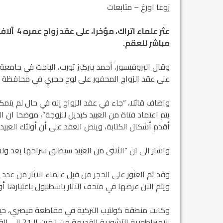
زوعا اورغ – متابعات
عثر علما
مباشر للعقم.
وقال البروفيسور، أحمد بيركيز تورب، الباحث في جامعة 
على عقد الزواج المحفور على لوح حجري في محافظة قي
واضاف قائلا، “جاء في عقد الزواج إنه في حال لم ي
يتم اعتماد فتاة من العبيد كبديل للزوجة”، موضحا ان 
أقدم أشكال الكتابة، وينص العقد على أن أولئك العبيد
واشار الى ان “الأنثى من العبيد سيطلق سراحها بعد و
وقد تم العثور على الحجر من قبل علماء الآثار من عد
ويتم الآن عرضها في متحف الآثار باسطنبول باعتبارها 
وكانت منطقة كولتيب التركية في مقاطعة قيصري، حيث 
للإمبراطورية الآشورية القديمة من القرن الـ21 إلى القرن الـ18 قبل الميلاد.