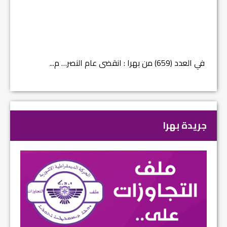
في العدد (659) من بهرا : انقضى عام النصر… م...
في العدد ا
جريدة بهرا