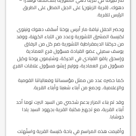
مار قيوما في قرية دهي الآشورية بمحافظة نوهدرا –
دهوك.. (قرية الزيتون) على الجبل المطل على الطريق
الرئيس للقرية.
وحضر الحفل نيافة مار أبرس يوخنا أسقف دهوك ونينوى
لكنيسة المشرق الآشورية وعدد من الآباء الكهنة، ووفد
من حركتنا الديمقراطية الآشورية ضم كل من الرفاق
يوسف سميلي عضو القيادة مسؤول فرع العمادية
وإسحق ياقو القيادي في الحركة، وشليمون يوخنا وكيل
مسؤول فرع العمادية، ووليم إيشو مسؤول علاقات الفرع.
كما حضره عدد من ممثل مؤسساتنا وفعالياتنا القومية
والإعلامية.. وجمع من أبناء شعبنا وأبناء القرية.
وقد تم بناء المزار بدعم شخصي من السيد البرت توما أحد
أبناء القرية، مع تجهيز مكتبة القرية بجهود السيد يلدا
خوشابا.
وأقيمت هذه المراسم في باحة كنيسة القرية واستُهلت