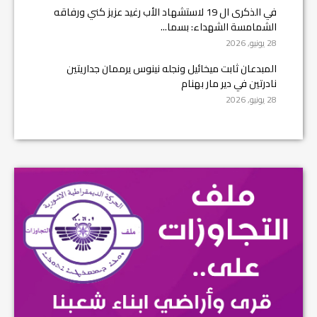
في الذكرى ال 19 لاستشهاد الأب رغيد عزيز كني ورفاقه
الشمامسة الشهداء: بسما...
28 يونيو, 2026
المبدعان ثابت ميخائيل ونجله نينوس يرممان جداريتين
نادرتين في دير مار بهنام
28 يونيو, 2026