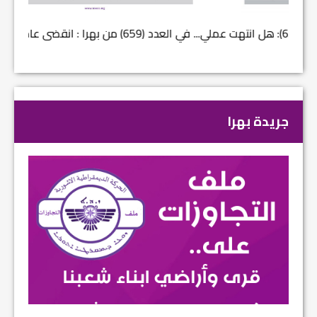
في العدد (659) من بهرا : انقضى عام النصر… م...
في العدد ا
جريدة بهرا