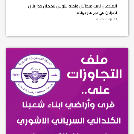
المبدعان ثابت ميخائيل ونجله نينوس يرممان جداريتين
نادرتين في دير مار بهنام
28 يونيو, 2026