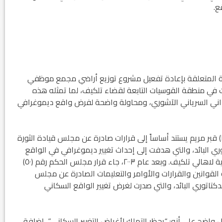
ع.
لجارية المتعلقة بإعادة تفعيل مشروع توزيع أراضي مجمع موظفي
 في منطقة القوسيات التابعة لقضاء تلكيف، لما تمثله هذه
لداني السرياني الآشوري، ومحاولة واضحة لفرض واقع ديموغرافي
إن مشروع توزيع الأراضي ( ١٦٠٠ ) قطعة في مقاطعة (٢) قبر مريم يستند أساساً إلى قرارات صادرة عن مجلس قيادة الثورة
م الدكتاتوري البائد، والتي هدفت إلى إحداث تغيير ديموغرافي في الواقع
السكاني لمناطق شعبنا من خلال إطفاء الأراضي الزراعية لاهالي تلكيف. وبعد عام ٢٠٠٣، جاء قرار مجلس الحكم رقم (٥٠)
يار ٢٠٠٣ ليبطل ويلغي كافة القوانين والقرارات والأوامر والتعليمات الصادرة عن مجلس
لدكتاتوري البائد، والتي صدرت لغرض تغيير الواقع السكاني
قي في المادة (٢٣/ثالثاً/ب) بشكل واضح على أنه: “يحظر التملك لأغراض التغيير السكاني”، إضافة