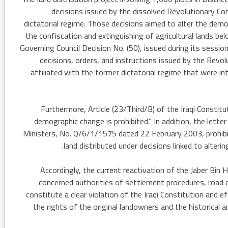
decisions issued by the dissolved Revolutionary C
dictatorial regime. Those decisions aimed to alter the dem
the confiscation and extinguishing of agricultural lands be
Governing Council Decision No. (50), issued during its sessio
decisions, orders, and instructions issued by the Revo
affiliated with the former dictatorial regime that were 
Furthermore, Article (23/Third/B) of the Iraqi Constitu
demographic change is prohibited.” In addition, the letter
Ministers, No. Q/6/1/1575 dated 22 February 2003, prohibite
land distributed under decisions linked to alterin
Accordingly, the current reactivation of the Jaber Bi
concerned authorities of settlement procedures, road o
في العدد الجديد من صحيفة بهرا (658): هل
constitute a clear violation of the Iraqi Constitution and ef
انتهت عملي...
the rights of the original landowners and the historical a