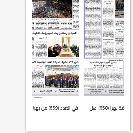
في العدد (659) من بهرا : انقضى عام النصر… م...
انتهت عملي...