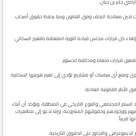
اضي جابر بن حيان.
ود الأثرية.. زوعا أورغ في
ات لحين معالجة الملف وفق القانون وبما يحفظ حقوق أصحاب
الكاتب والباحث يعقوب ابونا .. الكتابة مسؤول
كبير...
ل بقرار مجلس الحكم رقم (٥٠) القاضي بإلغاء كل قرارات مجلس قيادة الثورة المتعلقة بالتغيير السكاني
عيل قرارات ملغاة ومخالفة للدستور.
وى ومنع أي سياسات أو مشاريع تؤدي إلى تغيير هويتها السكانية.
الأطر القانونية العادلة.
د السلم المجتمعي والتنوع التاريخي في المنطقة، ونؤكد أن أبناء
رضهم ووجودهم وحقوقهم المشروعة، وإننا ندعو إلى مظاهرات
 قريباً.
 الديموغرافي والتجاوز على الحقوق التاريخية.