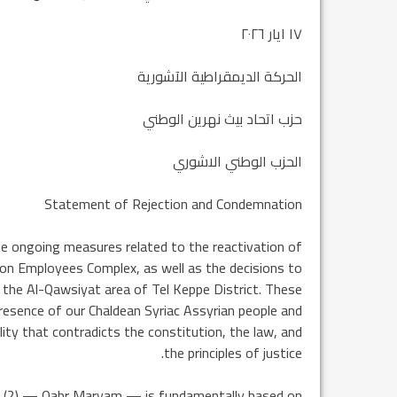
١٧ ايار ٢٠٢٦
الحركة الديمقراطية الآشورية
حزب اتحاد بيث نهرين الوطني
الحزب الوطني الاشوري
Statement of Rejection and Condemnation
e ongoing measures related to the reactivation of
tion Employees Complex, as well as the decisions to
 the Al-Qawsiyat area of Tel Keppe District. These
presence of our Chaldean Syriac Assyrian people and
ty that contradicts the constitution, the law, and
the principles of justice.
rict (2) — Qabr Maryam — is fundamentally based on