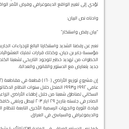
تؤدي إلى تغيير الواقع الديموغرافي وفرض الأمر الواق
وادناه نص البيان:
“بيان رفض واستنكار”
نعبر عن رفضنا الشديد واستنكارنا البالغ للإجراءات ا
مؤسسة جابر بن حيان، وكذلك قرارات تمليك العشوائيات
الخطوات من تهديد خطير للوجود التاريخي لشعبنا الك
جديد يتعارض مع الدستور والقانون والعدالة.
عامي ١٩٩٢ و١٩٩٣ المنحل خلال سنوات النظا
الصادر في جلسته بتاريخ ٢٩ ا
قيادة الثورة والجهات الرسمية الأخرى التابعة للنظام ا
والديموغرافي والسياسي في العراق.
كما نص الدستور العرا