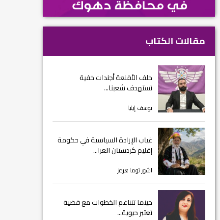
مقالات الكتاب
خلف الأقنعة أجندات خفية
تستهدف شعبنا...
يوسف إيليا
غياب الإرادة السياسية في حكومة
إقليم كردستان العرا...
اشور توما هرمز
حينما تتناغم الخطوات مع قضية
تعتبر حيوية...