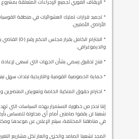
* الإيقاف الفوري لجميع الإجراءات المتعلقة بمشروع أر
مشروع إنقاذ مدينة النمر
* تجميد قرارات تمليك العشوائيات في منطقة القوسي
م...
الأراضي الأصليين.
رفيق السكرتير العام يستقبل فرع اربيل لاتحاد
* الالتزام الكام
طل...
والديموغرافي.
* فتح تحقيق رسمي بشأن الجهات التي تسعى لإعادة تف
* حماية الخصوصية القومية والتاريخية لبلدات سهل نين
* احترام حقوق الملكية الخاصة وتعويض المتضررين وفق 
إننا نحذر من خطورة الاستمرار بهذه السياسات التي تهد
شعبنا لن يقفوا صامتين أمام أي محاولة للمساس بأ
في مناطقنا المختلفة، سيتم الإعلان عن موعدها ومكانها
المجد لشعبنا الصامد والخزي والعار لكل مشاريع التغيير