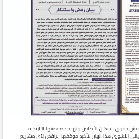
ّ حقوق السكان الأصليين وتهدد خصوصيتها التاريخية
ياني الآشوري هذا البيان لتأكيد موقفها الرافض لأي مشاريع