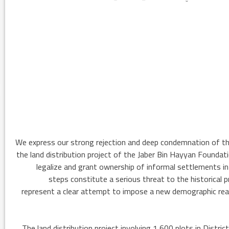
نتائج الاستفتاء.. بين اعلان الموالاة والمعارضة
We express our strong rejection and deep condemnation of th
the land distribution project of the Jaber Bin Hayyan Founda
legalize and grant ownership of informal settlements in
steps constitute a serious threat to the historical 
represent a clear attempt to impose a new demographic reali
The land distribution project involving 1,600 plots in Dist