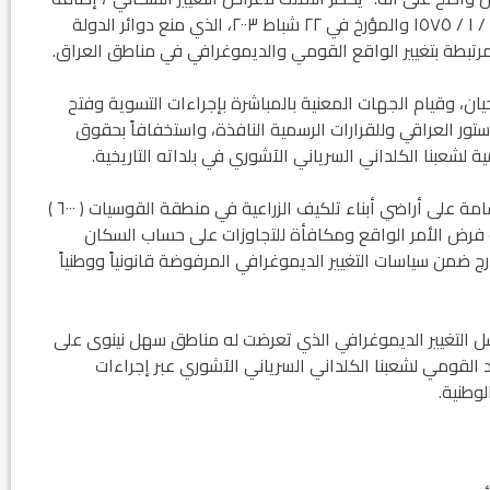
إلى كتاب الأمانة العامة لمجلس الوزراء المرقم ق / ٦ / ١ / ١٥٧٥ والمؤرخ في ٢٢ شباط ٢٠٠٣، الذي منع دوائر الدولة
تبطة بتغيير الواقع القومي والديموغرافي في مناطق العراق.
يان، وقيام الجهات المعنية بالمباشرة بإجراءات التسوية وفتح
دستور العراقي وللقرارات الرسمية النافذة، واستخفافاً بحقوق
 لشعبنا الكلداني السرياني الآشوري في بلداته التاريخية.
كما أن الاستمرار بتمليك آلاف الوحدات العشوائية المقامة على أراضي أبناء تلكيف الزراعية في منطقة القوسيات ( ٦٠٠٠ )
 فرض الأمر الواقع ومكافأة للتجاوزات على حساب السكان
درج ضمن سياسات التغيير الديموغرافي المرفوضة قانونياً ووطنياً
 التغيير الديموغرافي الذي تعرضت له مناطق سهل نينوى على
لقومي لشعبنا الكلداني السرياني الآشوري عبر إجراءات
وطنية.