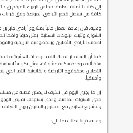
كافة من تسجيل قطع الأراضي الموزعة وفق قرارات مر
وعليه، فإن إعادة العمل حالياً بمشروع أراضي جابر بن ح
الشوارع وتثبيت البلوكات السكنية، يمثل خرقاً واضحاً لل
أصحاب الأراضي الأصليين وبالخصوصية التاريخية والقومية
ستة ألاف وحدة سكنية عشوائية، يمثل تكريساً لسياسة
الأصليين وحقوقهم التاريخية والقانونية، الأمر الذي ين
وأخلاقياً.
إن ما يجري اليوم في تلكيف لا يمكن فصله عن مسلسل
مدى السنوات الماضية، والذي يستهدف تقليص الوجود ا
ومشاريع تتعارض مع الدستور والقانون وروح الشراكة ال
وعليه، فإننا نطالب بما يلي: