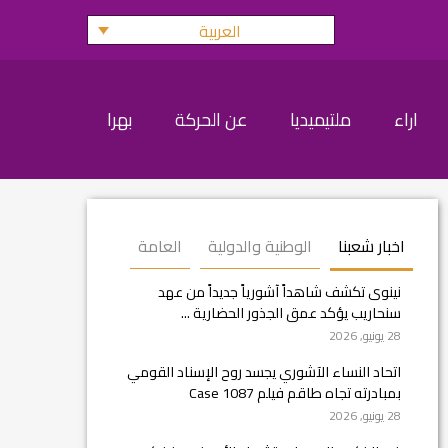
العربية
اراء
ملتيميديا
عن الحركة
بهرا
اخبار شعبنا
الوطنية والدولية
العامة
نينوى تكشف شاهداً آشورياً جديداً من عهد
سنحاريب يؤكد عمق الجذور الحضارية ...
28 يونيو, 2026
اتحاد النساء الآشوري يجسد روح الإسناد القومي
بمبادرته تجاه طاقم فيلم Case 1087
28 يونيو, 2026