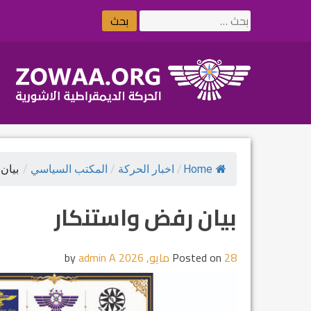
Ski
البحث
t
عن:
conten
Home
/
اخبار الحركة
/
المكتب السياسي
/
بيان
بيان رفض واستنكار
28 مايو, 2026
Posted on
by
admin A