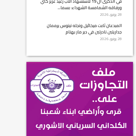
في الذكرى ال 19 لاستشهاد الأب رغيد عزيز كني
ورفاقه الشمامسة الشهداء: بسما...
28 يونيو, 2026
المبدعان ثابت ميخائيل ونجله نينوس يرممان
جداريتين نادرتين في دير مار بهنام
28 يونيو, 2026