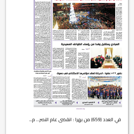
في العدد (659) من بهرا : انقضى عام النصر… م...
في العدد ا