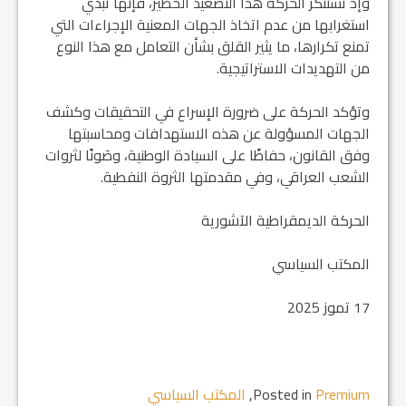
وإذ تستنكر الحركة هذا التصعيد الخطير، فإنها تُبدي
استغرابها من عدم اتخاذ الجهات المعنية الإجراءات التي
تمنع تكرارها، ما يثير القلق بشأن التعامل مع هذا النوع
من التهديدات الاستراتيجية.
وتؤكد الحركة على ضرورة الإسراع في التحقيقات وكشف
الجهات المسؤولة عن هذه الاستهدافات ومحاسبتها
وفق القانون، حفاظًا على السيادة الوطنية، وصَونًا لثروات
الشعب العراقي، وفي مقدمتها الثروة النفطية.
الحركة الديمقراطية الآشورية
المكتب السياسي
17 تموز 2025
Premium
Posted in
,
المكتب السياسي