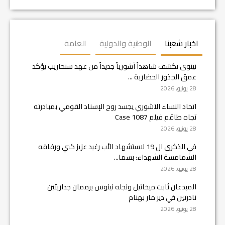
اخبار شعبنا
الوطنية والدولية
العامة
نينوى تكشف شاهداً آشورياً جديداً من عهد سنحاريب يؤكد
عمق الجذور الحضارية ...
28 يونيو, 2026
اتحاد النساء الآشوري يجسد روح الإسناد القومي بمبادرته
تجاه طاقم فيلم Case 1087
28 يونيو, 2026
في الذكرى ال 19 لاستشهاد الأب رغيد عزيز كني ورفاقه
الشمامسة الشهداء: بسما...
28 يونيو, 2026
المبدعان ثابت ميخائيل ونجله نينوس يرممان جداريتين
نادرتين في دير مار بهنام
28 يونيو, 2026