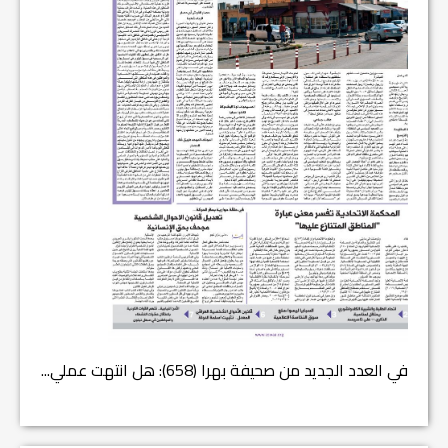
في العدد الجديد من صحيفة بهرا (658): هل انتهت عملي...
في العدد (659) من بهرا : ا