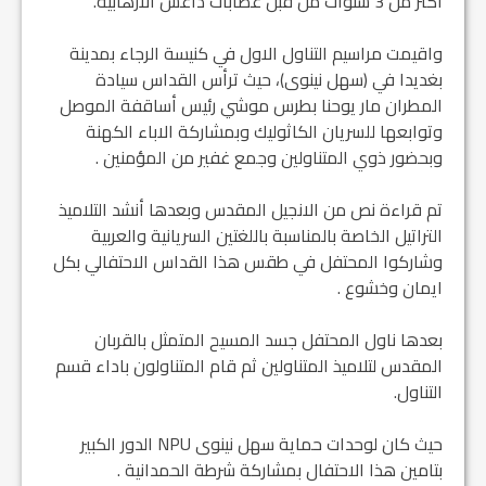
اكثر من 3 سنوات من قبل عصابات داعش الارهابية.
واقيمت مراسيم التناول الاول في كنيسة الرجاء بمدينة
بغديدا في (سهل نينوى)، حيث ترأس القداس سيادة
المطران مار يوحنا بطرس موشي رئيس أساقفة الموصل
وتوابعها للسريان الكاثوليك وبمشاركة الاباء الكهنة
وبحضور ذوي المتناولين وجمع غفير من المؤمنين .
تم قراءة نص من الانجيل المقدس وبعدها أنشد التلاميذ
التراتيل الخاصة بالمناسبة باللغتين السريانية والعربية
وشاركوا المحتفل في طقس هذا القداس الاحتفالي بكل
ايمان وخشوع .
بعدها ناول المحتفل جسد المسيح المتمثل بالقربان
المقدس لتلاميذ المتناولين ثم قام المتناولون باداء قسم
التناول.
حيث كان لوحدات حماية سهل نينوى NPU الدور الكبير
بتامين هذا الاحتفال بمشاركة شرطة الحمدانية .