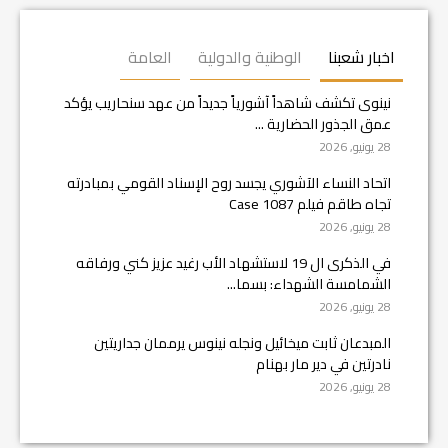
اخبار شعبنا
الوطنية والدولية
العامة
نينوى تكشف شاهداً آشورياً جديداً من عهد سنحاريب يؤكد
عمق الجذور الحضارية ...
28 يونيو, 2026
اتحاد النساء الآشوري يجسد روح الإسناد القومي بمبادرته
تجاه طاقم فيلم Case 1087
28 يونيو, 2026
في الذكرى ال 19 لاستشهاد الأب رغيد عزيز كني ورفاقه
الشمامسة الشهداء: بسما...
28 يونيو, 2026
المبدعان ثابت ميخائيل ونجله نينوس يرممان جداريتين
نادرتين في دير مار بهنام
28 يونيو, 2026