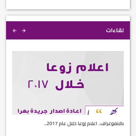
لقاءات
بالانفوغراف.. اعلام زوعا خلال عام 2017...
نتائج ا