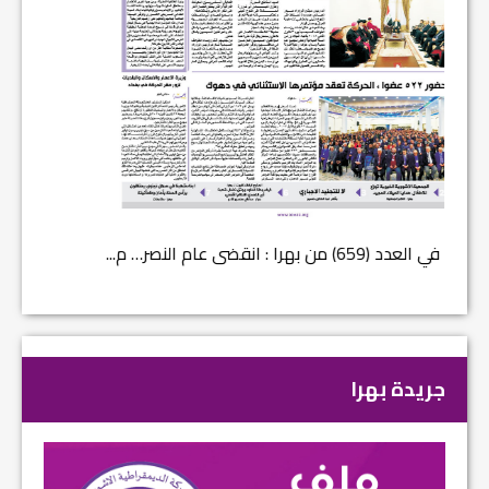
في العدد (659) من بهرا : انقضى عام النصر… م...
في العدد ا
جريدة بهرا