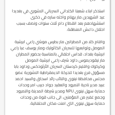
استذكر ابناء شعبنا الكلداني السرياني الاشوري في بغديدا
عيد الشهيدين مار بهنام واخته ساره في ذكرى
استشهادهم بعد انقطاع دام ثلاث سنوات ونصف بسبب
احتلال داعش المنطقة.
واقام كلا من المطرانين مار بطرس موشي راعي ابرشية
الموصل وتوابعها للسريان الكاثوليك ومار يوسف عبا راعي
ابرشية بغداد، قداس احتفالي بالمناسبة بحضور المطران
مار نيقوديموس داود شرف راعي ابرشية الموصل
وكركوك واقليم كردستان السريان الأرثوذكس وداود بابا
مسؤول فرع بغديدا للحركة الديمقراطية الاشورية عضو
مجلس محافظة نينوى والنائب رائد اسحاق والسيد احمد
عبيد مدير ناحية النمرود والعقيد جواد حبيب امر وحدات
حماية سهل نينوى NPU ومدير شرطة المدينة والنمرود
وجمع غفير من المؤمنين، الى جانب قوة من وحدات
حماية سهل نينوى التي امنت مكان الاحتفالية.