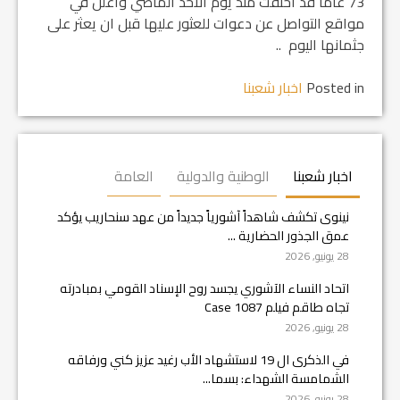
73 عاما قد اختفت منذ يوم الاحد الماضي واعلن في
مواقع التواصل عن دعوات للعثور عليها قبل ان يعثر على
جثمانها اليوم ..
Posted in
اخبار شعبنا
اخبار شعبنا
الوطنية والدولية
العامة
نينوى تكشف شاهداً آشورياً جديداً من عهد سنحاريب يؤكد
عمق الجذور الحضارية ...
28 يونيو, 2026
اتحاد النساء الآشوري يجسد روح الإسناد القومي بمبادرته
تجاه طاقم فيلم Case 1087
28 يونيو, 2026
في الذكرى ال 19 لاستشهاد الأب رغيد عزيز كني ورفاقه
الشمامسة الشهداء: بسما...
28 يونيو, 2026