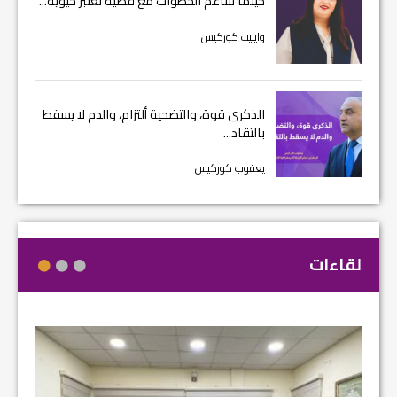
حينما تتناغم الخطوات مع قضية تعتبر حيوية...
وايليت كوركيس
الذكرى قوة، والتضحية ألتزام، والدم لا يسقط
بالتقاد...
يعقوب كوركيس
لقاءات