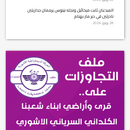
المبدعان ثابت ميخائيل ونجله نينوس يرممان جداريتين
نادرتين في دير مار بهنام
28 يونيو, 2026