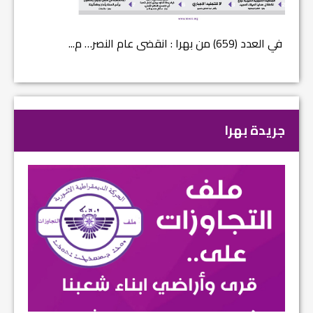
في العدد (659) من بهرا : انقضى عام النصر… م...
في العدد ا
جريدة بهرا