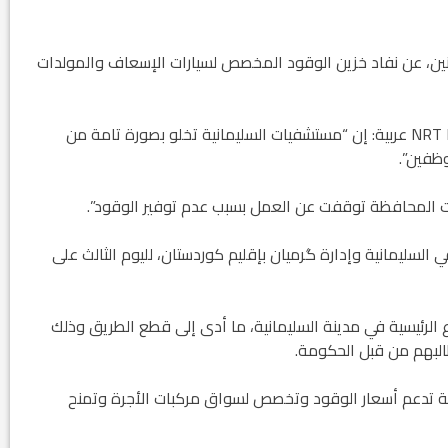
اثنين، عن نفاد خزين الوقود المخصص لسيارات الإسعاف والمولدات
وقال رئيس النقابة هوزين عثمان، في تدوينة له تابعها NRT عربية: إن “مستشفيات السليمانية تخلو بصورة تامة من
ظفين”.
ت المحافظة توقفت عن العمل بسبب عدم توفير الوقود”.
لسليمانية وإدارة گرميان بإقليم كوردستان، لليوم الثالث على
لرئيسية في مدينة السليمانية، ما أدى إلى قطع الطريق وذلك
طالبهم من قبل الحكومة.
 تدعم أسعار الوقود وتخصص لسواق مركبات الأجرة وتمنح