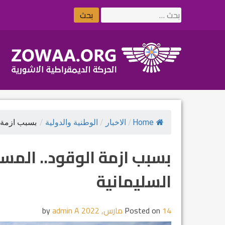
Ski
البحث
t
عن:
conten
Home
/
الاخبار
/
الوطنية والدولية
/
بسبب ازمة ا
بسبب ازمة الوقود.. المس
السليمانية
14 مارس, 2022
Posted on
by
admin A