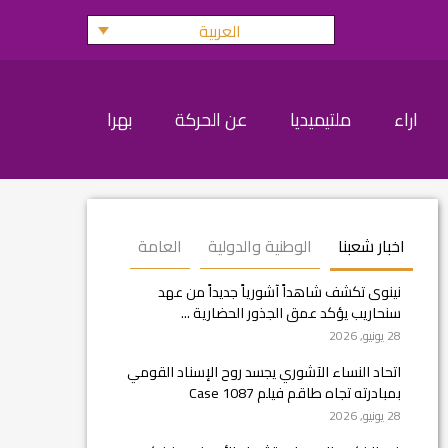
العربية
اراء
ملتيميديا
عن الحركة
بهرا
اخبار شعبنا
الوطنية والدولية
العامة
نينوى تكشف شاهداً آشورياً جديداً من عهد
سنحاريب يؤكد عمق الجذور الحضارية ...
28 يونيو, 2026
اتحاد النساء الآشوري يجسد روح الإسناد القومي
بمبادرته تجاه طاقم فيلم Case 1087
28 يونيو, 2026