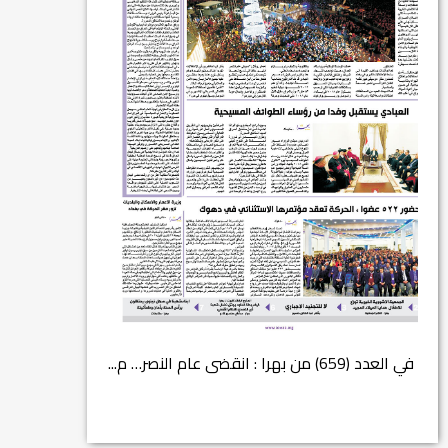
في العدد (659) من بهرا : انقضى عام النصر… م...
انتهت عملي...