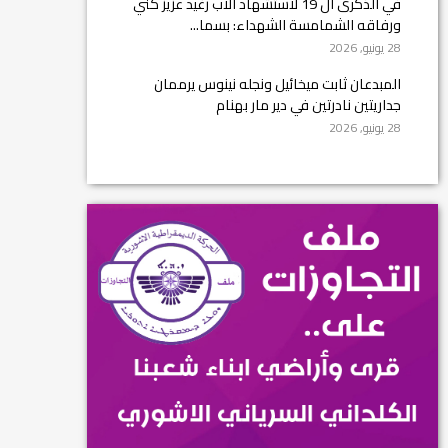
في الذكرى ال 19 لاستشهاد الأب رغيد عزيز كني
ورفاقه الشمامسة الشهداء: بسما...
28 يونيو, 2026
المبدعان ثابت ميخائيل ونجله نينوس يرممان
جداريتين نادرتين في دير مار بهنام
28 يونيو, 2026