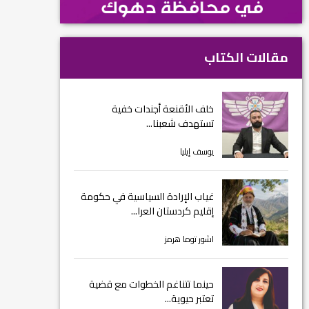
مقالات الكتاب
خلف الأقنعة أجندات خفية
تستهدف شعبنا...
يوسف إيليا
غياب الإرادة السياسية في حكومة
إقليم كردستان العرا...
اشور توما هرمز
حينما تتناغم الخطوات مع قضية
تعتبر حيوية...