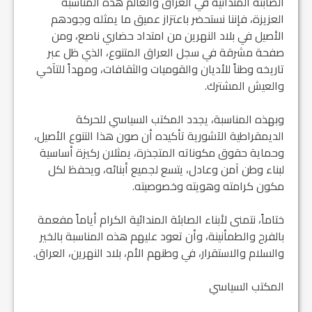
الصابئة المندائية في العراق والعالم هذه المناسبة
العزيزة، فإننا نستحضر باعتزاز عميق ما يمثله وجودهم
الأصيل في بلاد النهرين من امتداد حضاري ناصع، ومن
صفحة مشرقة في سجل العراق المتنوع، الذي ظل عبر
تاريخه وطناً للأديان والقوميات والثقافات، ومهداً للتآخي
والعيش المشترك.
وبهذه المناسبة، يجدد المكتب السياسي للحركة
الديمقراطية الآشورية تأكيده أن صون هذا التنوع الأصيل،
وحماية حقوق مكوناته المتجذرة، يمثلان ركيزة أساسية
لبناء وطن آمن وعادل، يتسع لجميع أبنائه، ويحفظ لكل
مكون كرامته وهويته وخصوصيته.
ختاماً، نتمنى لأبناء الصابئة المندائية الكرام أياماً مفعمة
بالفرح والطمأنينة، وأن تعود عليهم هذه المناسبة بالخير
والسلام والاستقرار، في وطنهم الأم، بلاد النهرين، العراق.
المكتب السياسي