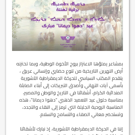
بمشاعر يملؤها الاعتزاز بروح الأخوة الوطنية، وبما تختزنه
أرض النهرين التاريخية من تنوع حضاري وإنساني عريق ،
يتقدم المكتب السياسي للحركة الديمقراطية الآشورية
بأسمى آيات التهاني وأصدق التبريكات إلى أبناء الصابئة
المندائية الكرام، أشقائنا في التاريخ والوطن والمصير،
بمناسبة حلول عيد التعميد الذهبي “دهوا ديمانا”، هذه
المناسبة الروحية الجليلة التي ترمز إلى النقاء والتجدد،
وتستحضر معاني الصفاء والتسامح والسلام.
إننا في الحركة الديمقراطية الآشورية، إذ نبارك لأشقائنا