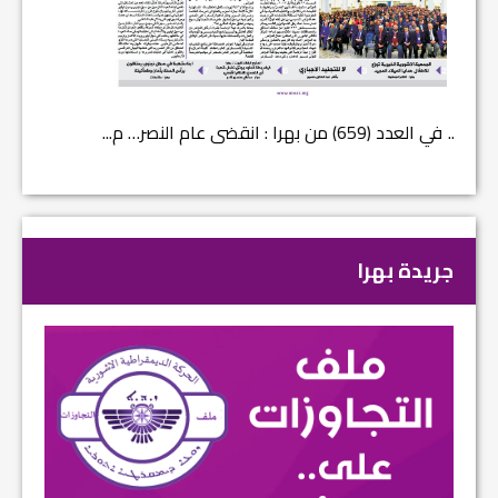
في العدد (659) من بهرا : انقضى عام النصر… م...
في العدد ا
جريدة بهرا