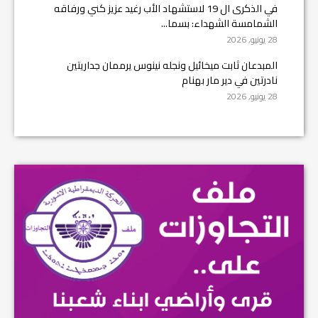
في الذكرى ال 19 لاستشهاد الأب رغيد عزيز كني ورفاقه
الشمامسة الشهداء: بسما...
28 يونيو, 2026
المبدعان ثابت ميخائيل ونجله نينوس يرممان جداريتين
نادرتين في دير مار بهنام
28 يونيو, 2026