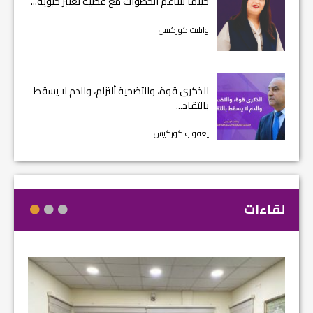
حينما تتناغم الخطوات مع قضية تعتبر حيوية...
وايليت كوركيس
الذكرى قوة، والتضحية ألتزام، والدم لا يسقط
بالتقاد...
يعقوب كوركيس
لقاءات