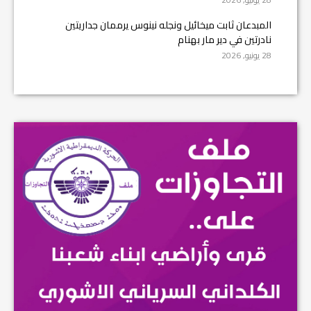
المبدعان ثابت ميخائيل ونجله نينوس يرممان جداريتين
نادرتين في دير مار بهنام
28 يونيو, 2026