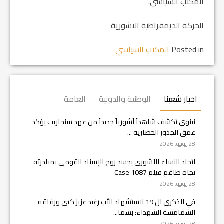
المكتب السياسي.
الحركة الديمقراطية الاشورية
Posted in
المكتب السياسي
اخبار شعبنا
الوطنية والدولية
العامة
نينوى تكشف شاهداً آشورياً جديداً من عهد سنحاريب يؤكد
عمق الجذور الحضارية ...
28 يونيو, 2026
اتحاد النساء الآشوري يجسد روح الإسناد القومي بمبادرته
تجاه طاقم فيلم Case 1087
28 يونيو, 2026
في الذكرى ال 19 لاستشهاد الأب رغيد عزيز كني ورفاقه
الشمامسة الشهداء: بسما...
28 يونيو, 2026