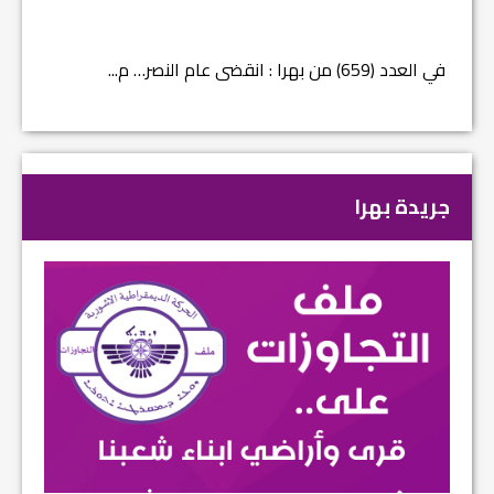
في العدد (659) من بهرا : انقضى عام النصر… م...
في العدد ا
جريدة بهرا