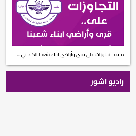
ملف التجاوزات على قرى وأراضي ابناء شعبنا الكلداني ...
راديو اشور