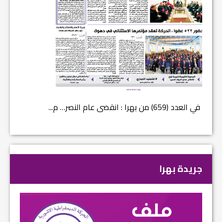
في العدد (659) من بهرا : انقضى عام النصر… م...
في العدد ا
جريدة بهرا