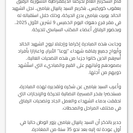
قام السكرتير العام لحركتنا الديمقراطية الآشورية الرفيق
يعقوب كوركيس.. بتكريم السيد پانيپال بنيامين.. نجل الشهيد
الخالد يوبرت بنيامين بدرع الحركة، وذلك خلال استقباله له
في مقر فرع دهوك اليوم الخميس 9 تشرين الأول 2025..
وبحضور الرفاق أعضاء المكتب السياسي للحركة.
وجاءت هذه المبادرة إكراما وإجلالا لروح الشهيد الخالد
وأرواح جميع رفاقه شهداء “زوعا” الأبرار، واعتزازا بأفراد
أُسرهم الذين كانوا جزءا من هذه التضحيات الغالية..
بصمودهم وثباتهم على القيم والمباديء التي استُشهد
ذويهم من أجلها.
وأعرب السيد بنيامين عن شكره وتقديره لهذه المبادرة،
مستحضرا بفخر المسيرة النضالية للحركة والإنجازات التي
تحققت بدماء الشهداء والعمل الجاد وتضحيات الرفاق
في مختلف المراحل والمحطات.
جدير بالذكر أن السيد پانيپال بنيامين يزور الوطن حاليا في
أول عودة له إليه بعد نحو 35 سنة من المغادرة.