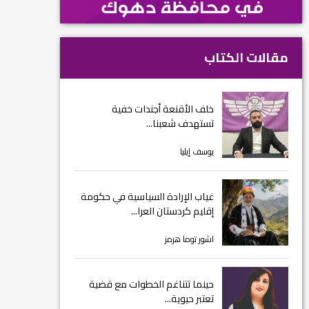
مقالات الكتاب
خلف الأقنعة أجندات خفية
تستهدف شعبنا...
يوسف إيليا
غياب الإرادة السياسية في حكومة
إقليم كردستان العرا...
اشور توما هرمز
حينما تتناغم الخطوات مع قضية
تعتبر حيوية...