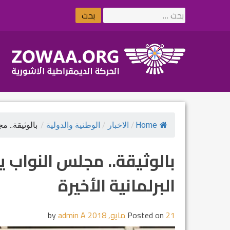
Ski
البحث
t
عن:
conten
Home
/
الاخبار
/
الوطنية والدولية
/
بالوثيقة.. م
بالوثيقة.. مجلس النواب يع
البرلمانية الأخيرة
21 مايو, 2018
Posted on
by
admin A