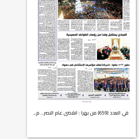
في العدد (659) من بهرا : انقضى عام النصر… م...
انتهت عملي...