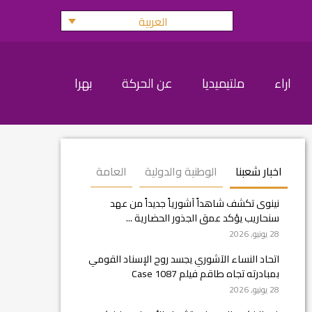
العربية
اراء
ملتيميديا
عن الحركة
بهرا
اخبار شعبنا
الوطنية والدولية
العامة
نينوى تكشف شاهداً آشورياً جديداً من عهد
سنحاريب يؤكد عمق الجذور الحضارية ...
28 يونيو, 2026
اتحاد النساء الآشوري يجسد روح الإسناد القومي
بمبادرته تجاه طاقم فيلم Case 1087
28 يونيو, 2026