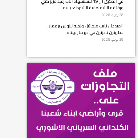
في الذكرى ال 19 لاستشهاد الأب رغيد عزيز كني
ورفاقه الشمامسة الشهداء: بسما...
28 يونيو, 2026
المبدعان ثابت ميخائيل ونجله نينوس يرممان
جداريتين نادرتين في دير مار بهنام
28 يونيو, 2026