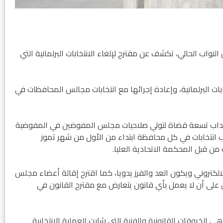
لنواب الحالي، تكشف عن مقترح لإلغاء الانتخابات البرلمانية التي
بات البرلمانية، وإعادة إجرائها مع انتخابات مجالس المحافظات في
انتداب تسعة قضاة لتولي صلاحيات مجلس المفوضين في المفوضية
تب انتخابات في كل محافظة ابتداء من الأول من شهر تموز
ت من قبل المحكمة الاتحادية العليا.
لالكتروني ويكون العد والفرز يدويا، كما اقترح إقالة أعضاء مجلس
نص على أن لا يعمل بأي قانون يتعارض مع مقترح القانون في
ي الخروقات القانونية والفنية التي شابت العملية الانتخابية