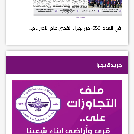
في العدد (659) من بهرا : انقضى عام النصر… م...
في العدد ا
جريدة بهرا