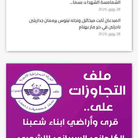
الشمامسة الشهداء: بسما...
28 يونيو, 2026
المبدعان ثابت ميخائيل ونجله نينوس يرممان جداريتين
نادرتين في دير مار بهنام
28 يونيو, 2026