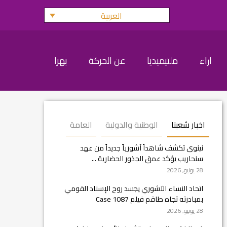
العربية
اراء
ملتيميديا
عن الحركة
بهرا
اخبار شعبنا
الوطنية والدولية
العامة
نينوى تكشف شاهداً آشورياً جديداً من عهد
سنحاريب يؤكد عمق الجذور الحضارية ...
28 يونيو, 2026
اتحاد النساء الآشوري يجسد روح الإسناد القومي
بمبادرته تجاه طاقم فيلم Case 1087
28 يونيو, 2026