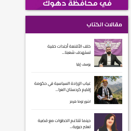
مقالات الكتاب
خلف الأقنعة أجندات خفية
تستهدف شعبنا...
يوسف إيليا
غياب الإرادة السياسية في حكومة
إقليم كردستان العرا...
اشور توما هرمز
حينما تتناغم الخطوات مع قضية
تعتبر حيوية...