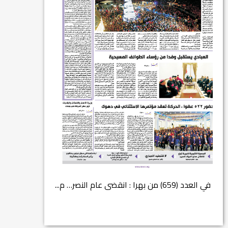
في العدد (659) من بهرا : انقضى عام النصر… م...
انتهت عملي...