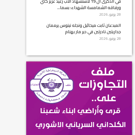
في الذكرى ال 19 لاستشهاد الأب رغيد عزيز كني
ورفاقه الشمامسة الشهداء: بسما...
28 يونيو, 2026
المبدعان ثابت ميخائيل ونجله نينوس يرممان
جداريتين نادرتين في دير مار بهنام
28 يونيو, 2026