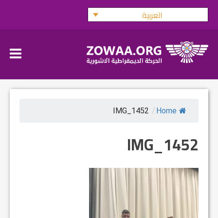
Ski
العربية
t
conten
IMG_1452
/
Home
IMG_1452