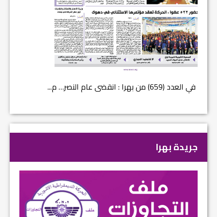
في العدد الجديد من صحيفة بهرا (658): هل انتهت عملي...
في العدد (659) من به
جريدة بهرا