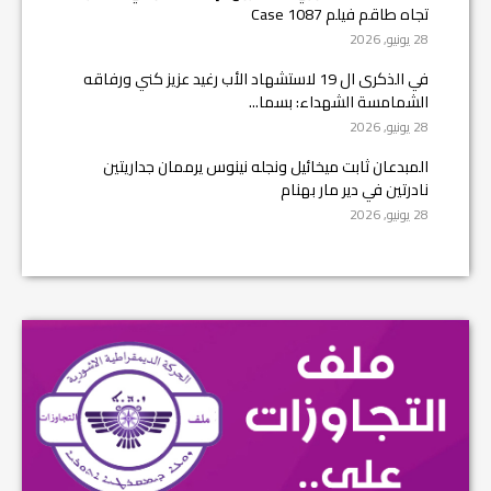
تجاه طاقم فيلم Case 1087
28 يونيو, 2026
في الذكرى ال 19 لاستشهاد الأب رغيد عزيز كني ورفاقه
الشمامسة الشهداء: بسما...
28 يونيو, 2026
المبدعان ثابت ميخائيل ونجله نينوس يرممان جداريتين
نادرتين في دير مار بهنام
28 يونيو, 2026