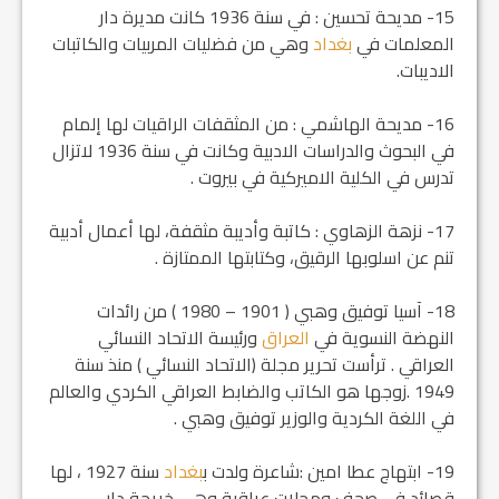
15- مديحة تحسين : في سنة 1936 كانت مديرة دار
المعلمات في
بغداد
وهي من فضليات المربيات والكاتبات
الاديبات.
16- مديحة الهاشمي : من المثقفات الراقيات لها إلمام
في البحوث والدراسات الادبية وكانت في سنة 1936 لاتزال
تدرس في الكلية الاميركية في بيروت .
17- نزهة الزهاوي : كاتبة وأديبة مثقفة، لها أعمال أدبية
تنم عن اسلوبها الرقيق، وكتابتها الممتازة .
18- آسيا توفيق وهبي ( 1901 – 1980 ) من رائدات
النهضة النسوية في
العراق
ورئيسة الاتحاد النسائي
العراقي . ترأست تحرير مجلة (الاتحاد النسائي ) منذ سنة
1949 .زوجها هو الكاتب والضابط العراقي الكردي والعالم
في اللغة الكردية والوزير توفيق وهبي .
19- ابتهاج عطا امين :شاعرة ولدت ب‍
بغداد
سنة 1927 ، لها
قصائد في صحف ومجلات عراقية وهي خريجة دار