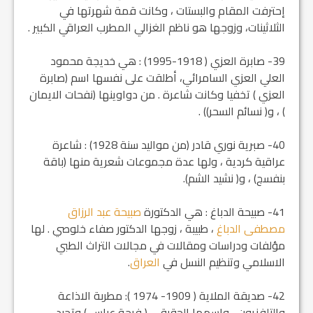
إحترفت المقام والبستات ، وكانت قمة شهرتها في
الثلاثينات، وزوجها هو ناظم الغزالي المطرب العراقي الكبير .
39- صابرة العزي ( 1918-1995) : هي خديجة محمود
العلي العزي السامرائي، أطلقت على نفسها اسم (صابرة
العزي ) تخفيا وكانت شاعرة . من دواوينها (نفحات الايمان
) ، و( نسائم السحر)) .
40- صبرية نوري قادر (من مواليد سنة 1928) : شاعرة
عراقية كردية ، ولها عدة مجموعات شعرية منها (باقة
بنفسج) ، و( نشيد الشم).
41- صبيحة الدباغ : هي الدكتورة
صبيحة عبد الرزاق
مصطفى الدباغ
، طبيبة ، زوجها الدكتور صفاء خلوصي . لها
مؤلفات ودراسات ومقالات في مجالات التراث الطبي
الاسلامي وتنظيم النسل في
العراق
.
42- صديقة الملاية ( 1909- 1974 ): مطربة الاذاعة
والتلفزيون ، واسمها الحقيقي ( فرجة عباس ) وتجيد