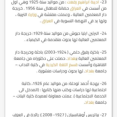
23-
اديبة ابراهيم رفعت
: من مواليد سنة 1925 وهي أول
من أسست في
العراق
حضانة للاطفال سنة 1956 . خريجة
دار المعلمين العالية ، وعملت مفتشة في
وزارة
التربية ،
ولها يد في النهضة النسوية في
العراق
.
24- البرتين ايليا حبوش من مواليد سنة 1929: خريجة دار
المعلمين العالية لها بحوث متقدمة في الكيمياء .
25- باكزة رفيق حلمي ( 1924-2003): باحثة وخريجة دار
المعلمين العالية ب‍
بغداد
. حصلت على دكتوراه من جامعة
القاهرة وأسست
قسم اللغة الكردية
في كلية الاداب –
جامعة
بغداد
. لها بحوث ودراسات منشورة .
26- بهجة أحمد توحلة: من مواليد عام 1926، كاتبة
اجتماعية لها دراسات وكتب منها كتابها : (المدخل الى
الخدمة الاجتماعية ). عملت معاونة لعميدة كلية البنات –
جامعة
بغداد
.
27- بياتريس أوهانسيان ( 1927- 2008 ): رائدة في العزف