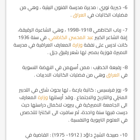
6- خيرية نوري : مديرة مدرسة الفنون البيتية ، وهي من
فضليات الكاتبات في
العراق
.
7- رباب الكاظمي 1918-1998 ، وهي الشاعرة الرقيقة،
إبنة الشاعر الكبير
عبد المحسن الكاظمي
. في سنة 1936
كانت تدرس على نفقة
وزارة
المعارف العراقية في مدرسة
الاميرة فوزية بمصر. لها شعر رقيق جزل .
8- رفيعة الخطيب : ممن أسهمن في النهضة النسوية
في
العراق
وهي من فضليات الكاتبات الاديبات .
9- روز فرنسيس : كاتبة بارعة ، لها بحوث شتى في التدبير
المنزلي والتاريخ والاجتماع . وقد أرسلتها
وزارة
المعارف
الى الجامعة الاميركية في بيروت لاكمال دراستها حيث
درست فيها سنة واحدة، ثم سافرت الى انكلترا للتخصص
في العلوم التربوية والنفسية .
10- صبيحة الشيخ داؤد ( 1912- 1975) : القاضية في