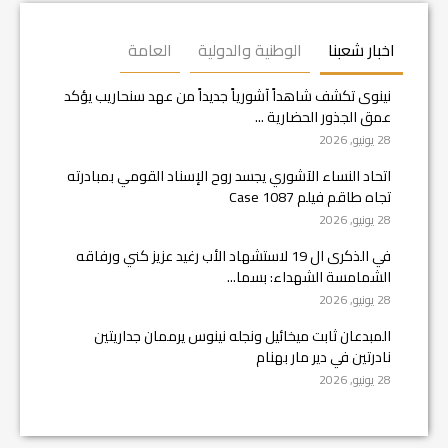
اخبار شعبنا
الوطنية والدولية
العامة
نينوى تكشف شاهداً آشورياً جديداً من عهد سنحاريب يؤكد
عمق الجذور الحضارية ...
28 يونيو, 2026
اتحاد النساء الآشوري يجسد روح الإسناد القومي بمبادرته
تجاه طاقم فيلم Case 1087
28 يونيو, 2026
في الذكرى ال 19 لاستشهاد الأب رغيد عزيز كني ورفاقه
الشمامسة الشهداء: بسما...
28 يونيو, 2026
المبدعان ثابت ميخائيل ونجله نينوس يرممان جداريتين
نادرتين في دير مار بهنام
28 يونيو, 2026