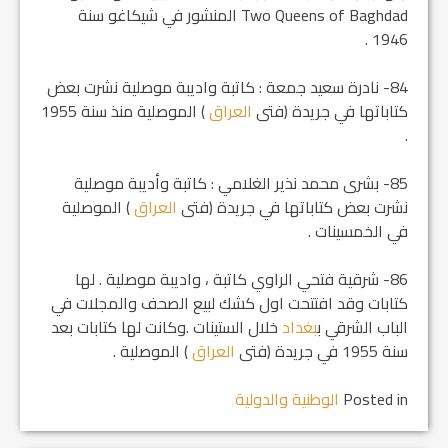
Two Queens of Baghdad المنشور في شيكاغو سنة
1946 .
84- نادرة سعيد جمعة : كاتبة واديبة موصلية نشرت بعض
كتاباتها في جريدة (فتى
العراق
) الموصلية منذ سنة 1955
.
85- بشرى محمد نذير الغلامي : كاتبة وأديبة موصلية
نشرت بعض كتاباتها في جريدة (فتى
العراق
) الموصلية
في الخمسينات .
86- شرقية فتحي الراوي كاتبة ، واديبة موصلية . لها
كتابات وقد افتتحت اول كشك لبيع الصحف والمجلات في
الباب الشرقي ب‍
بغداد
خلال الستينات .وكانت لها كتابات بعد
سنة 1955 في جريدة (فتى
العراق
) الموصلية .
Posted in
الوطنية والدولية