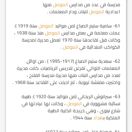
مدرسة في عدد من مدارس
الموصل
منها
اعدادية
الموصل
للبنات ودار المعلمات .
61- سامية سليم الصباغ (من مواليد
الموصل
سنة 1919 ):
عملت معلمة في بعض مدارس
الموصل
منذ سنة 1938 ،
وكانت قبل تقاعدها سنة 1970 تعمل مديرة لمدرسة
الكواكب الابتدائية في
الموصل
.
62- سعدية سليم الصباغ (1917-1995 ) : من اوائل
المعلمات اللواتي تفرغن لتدريس الرياضيات. كانت مديرة
لعدد من مدارس البنات منها مديرة مدرسة الفلاح ،
واختيرت مفتشة تربوية ، ثم احيلت على التقاعد سنة 1968 .
63- سيرانوش الريحاني (من مواليد سنة 1920 ): طبيبة
نسائية مشهورة في
الموصل
، وكانت لها عيادتها في
شارع نينوى ، وهي خريجة الكلية الطبية
الملكية ب‍
بغداد
سنة 1944 .
64- فضيلة خليل (من مواليد سنة 1927):