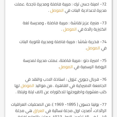
72- امينة حسن ترك : مربية فاضلة ومديرة ناجحة .عملت
مديرة لاعدادية البنات في
الموصل
.
73- منيرة عزيز نقاشة : مربية فاضلة ، ومدرسة لغة
انكليزية رائدة في
الموصل
.
74- فخرية شاشا : مربية فاضلة ومديرة لثانوية البنات
في
الموصل
.
75- اميرة دنو : مربية فاضلة، عملت مديرة لمدرسة
الروضة الرسمية في
الموصل
.
76- فريال جبوري غزول : استاذة الادب والنقد في
الجامعة الاميركية في القاهرة . من مواليد
الموصل
لها
كتب منشورة واطروحتها للدكتوراه عن (الف ليلة وليلة) .
77- بولينا حسون ( 1895- 1969 ): من الصحفيات العراقيات
الرائدات، أصدرت اول مجلة نسائية في
العراق
هي مجلة
(ليلى ) في 15 تشرين الاول 1923 .عملت بالتعليم لفترة .