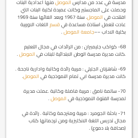
مدرسة في عدد من مدارس
الموصل
منها اعدادية البنات
وحصلت على الماجستير وكانت عميدة لكلية البنات التي
افتتحت في
الموصل
. سنة 1967 وبعد الغائها سنة 1969
عادت لتعمل استاذة مساعدة في
قسم
اللغات الاوربية
بكلية الاداب ––
جامعة الموصل
.
68- كواكب جليميران : من الرائدات في مجال التعليم
.كانت مديرة مدرسة الوطن الابتدائية للبنات في
الموصل
.
69- شاهزنان الجليلي : مربية رائدة وكاتبة وادارية ناجحة .
كانت مديرة مدرسة ابي تمام النموذجية في
الموصل
.
70- سالمة نامق : مربية فاضلة وكاتبة .عملت مديرة
لمدرسة الفتوة النموذجية في
الموصل
.
71- باحثة الجومرد : مربية ومترجمة وكاتبة . رائدة في
مجال تدريس اللغة الانكليزية ومن ترجماتها كتاب
(صحافة بلا دموع) .