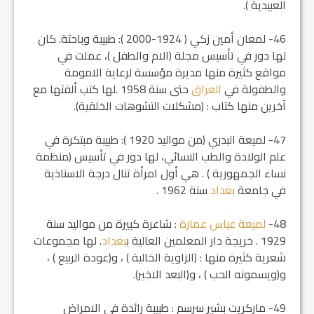
العبيدية ).
46- لمعان أمين زكي ( 1924-2000 ): طبيبة وباحثة. كان
لها دور في تأسيس مجلة (الام والطفل )، عملت في
مواقع كثيرة منها مديرة مؤسسة لرعاية الامومة
والطفولة في
العراق
حتى سنة 1958 .لها كتب ألفتها مع
آخرين منها كتاب : (مشكلات التشوهات الخلقية).
47- لميعة البدري (من مواليد 1920 ): طبيبة مبتكرة في
علم الولادة والطب النسائي، لها دور في تأسيس (منظمة
نساء الجمهورية ) . هي أول امرأة تنال درجة الاستاذية
في جامعة
بغداد
سنة 1962 .
48-
لميعة عباس عمارة
: شاعرة كبيرة من مواليد سنة
1929 . خريجة دار المعلمين العالية ب‍
بغداد
. لها مجموعات
شعرية كثيرة منها : (الزاوية الخالية ) ، و(عودة الربيع ) ،
و(ويسمونه الحب ) ، و(البعد الاخير).
49- ماركريت بشير سرسم : طبيبة رائدة في الامراض