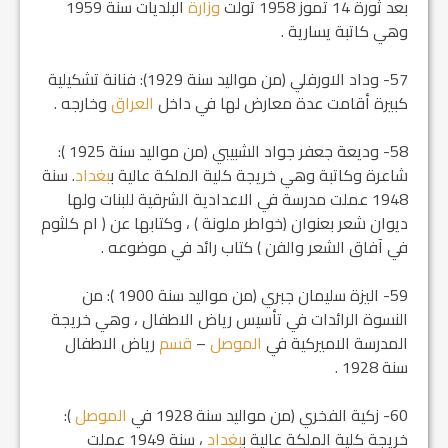
بعد ثورة 14 تموز 1958 تولت
وزارة
البلديات سنة 1959
وهي كاتبة يسارية .
57- وداد الاورفلي (من مواليد سنة 1929): فنانة تشكيلية
كبيرة أقامت عدة معارض لها في داخل
العراق
وخارجه .
58- وديعة جعفر جواد الشبيبي (من مواليد سنة 1925 ):
شاعرة وكاتبة وهي خريجة كلية الملكة عالية ب‍
بغداد
. سنة
1948 عملت مدرسة في الاعدادية الشرقية للبنات ولها
ديوان شعر بعنوان (خواطر ملونة ) ، وكتابها عن ( ام كلثوم
في آفاق الشعر والفن ) كتاب رائد في موضوعه .
59- اليزة سليمان جبري (من مواليد سنة 1900 ): من
النسوة الرائدات في تأسيس رياض الاطفال ، وهي خريجة
المدرسة الاميركية في
الموصل
–
قسم
رياض الاطفال
سنة 1928 .
60- زكية الفخري (من مواليد سنة 1928 في
الموصل
):
خريجة كلية الملكة عالية ب‍
بغداد
، سنة 1949 عملت