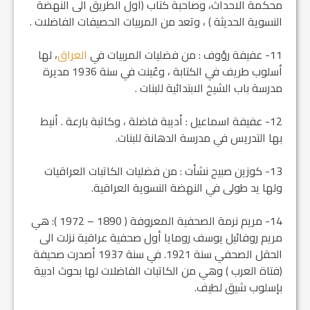
محكمة الاحداث، وصاحبة كتاب (أول الطريق الى النهضة
النسوية الحديثة ) ، وتعد من المربيات الحصيفات الفاضلات .
11- عفيفة رؤوف : من فضليات المربيات في
العراق
، لها
أسلوب طريف في الكتابة ، وعُينت في سنة 1936 مديرة
مدرسة باب الشيخ الابتدائية للبنات .
12- عفيفة اسماعيل : أديبة فاضلة ، وكاتبة بارعة . أنيط
بها التدريس في مدرسة الدهانة للبنات.
13- كوزين صبيح نشأت : من فضليات الكاتبات العراقيات
ولها يد طولى في النهضة النسوية العراقية.
14- مريم نرمة الصحفية المعروفة ( 1890 – 1972 ): هي
مريم روفائيل يوسف رومايا أول صحفية عراقية نزلت الى
الحقل الصحفي سنة 1921. في سنة 1937 أصدرت صحيفة
(فتاة العرب ) وهي من الكاتبات الفاضلات لها بحوث ادبية
بإسلوب شيق لطيف.