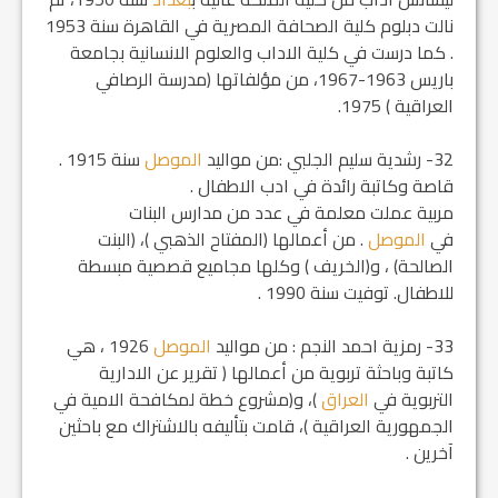
نالت دبلوم كلية الصحافة المصرية في القاهرة سنة 1953
. كما درست في كلية الاداب والعلوم الانسانية بجامعة
باريس 1963-1967، من مؤلفاتها (مدرسة الرصافي
العراقية ) 1975.
32- رشدية سليم الجلبي :من مواليد
الموصل
سنة 1915 .
قاصة وكاتبة رائدة في ادب الاطفال .
مربية عملت معلمة في عدد من مدارس البنات
في
الموصل
. من أعمالها (المفتاح الذهبي )، (البنت
الصالحة) ، و(الخريف ) وكلها مجاميع قصصية مبسطة
للاطفال. توفيت سنة 1990 .
33- رمزية احمد النجم : من مواليد
الموصل
1926 ، هي
كاتبة وباحثة تربوية من أعمالها ( تقرير عن الادارية
التربوية في
العراق
)، و(مشروع خطة لمكافحة الامية في
الجمهورية العراقية )، قامت بتأليفه بالاشتراك مع باحثين
آخرين .