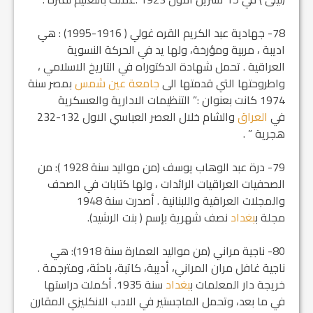
78- جهادية عبد الكريم القره غولي ( 1916-1995) : هي
اديبة ، مربية ومؤرخة، ولها يد في الحركة النسوية
العراقية . تحمل شهادة الدكتوراه في التاريخ الاسلامي ،
واطروحتها التي قدمتها الى
جامعة عين شمس
بمصر سنة
1974 كانت بعنوان :” التنظيمات الادارية والعسكرية
في
العراق
والشام خلال العصر العباسي الاول 132-232
هجرية ” .
79- درة عبد الوهاب يوسف (من مواليد سنة 1928 ): من
الصحفيات العراقيات الرائدات ، ولها كتابات في الصحف
والمجلات العراقية واللبنانية . أصدرت سنة 1948
مجلة ب‍
بغداد
نصف شهرية بإسم ( بنت الرشيد).
80- ناجية مراني (من مواليد العمارة سنة 1918): هي
ناجية غافل مران المراني، أديبة، كاتبة، باحثة، ومترجمة .
خريجة دار المعلمات ب‍
بغداد
سنة 1935. أكملت دراستها
في ما بعد، وتحمل الماجستير في الادب الانكليزي المقارن