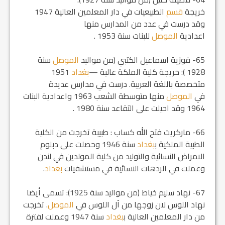
خريجة
قسم
الطبيعيات في دار المعلمين العالية 1947
وقد درست في عدد من المدارس منها
اعدادية
الموصل
للبنات سنة 1953 .
65- فوزية اسماعيل الكتبي (من مواليد
الموصل
سنة
1928 ): خريجة كلية الملكة عالية —
بغداد
1951
متخصصة باللغة العربية. درست في مدارس عديدة
في
الموصل
منها متوسطة الشعب 1963 واعدادية البنات
1964 وقد احيلت على التقاعد سنة 1980 .
66- ماركريت فتح الله كساب : طبيبة تخرجت من الكلية
الطبية الملكية ب‍
بغداد
سنة 1946 وحصلت على دبلوم
الامراض النسائية والتوليد من كلية المولدين في لندن
وعملت في الردهات النسائية في مستشفيات
بغداد
.
67- نهاد سليم خياط (من مواليد سنة 1925): تسمى أيضا
نهاد اللوس لان زوجها من آل اللوس في
الموصل
. تخرجت
من دار المعلمين العالية ب‍
بغداد
سنة 1947 وعملت لفترة