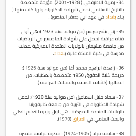
34- رمزية الاطرقجي ( 1928-2001): مؤرخة متخصصة
بالتاريخ الاسلامي تحمل شهادة الدكتوراه ولها كتب منها (
بناء
بغداد
في عهد ابي جعفر المنصور) .
35- رني بشير سرسم (من مواليد سنة 1923 ): هي أول
فتاة عراقية تحصل على شهادة الماجستير في الرياضيات
من جامعة مشيغان بالولايات المتحدة الاميركية .عملت
مدرسة في كلية الملكة عالية ب‍
بغداد
.
36- زاهدة ابراهيم محمد أغا (من مواليد سنة 1926 ):
خريجة كلية الحقوق 1950 متخصصة بالمكتبات. من
اعمالها (كشاف الصحف والمجلات العراقية ).
37- سعاد خليل اسماعيل (من مواليد سنة 1928): تحمل
شهادة الدكتوراه في التربية من جامعة كاليفورنيا
بالولايات المتحدة الاميركية . هي اول وزيرة للتعليم العالي
والبحث العلمي في
العراق
(1970).
38- سليمة مراد ( 1905-1974) : مطربة عراقية متميزة