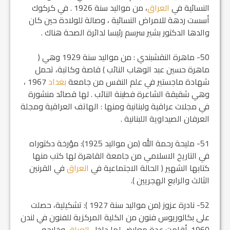
النسائية في
العراق
، من مواليد سنة 1926 . في كركوك
أسست ردهة للامراض النسائية ، وصالة للولادة حين كان
والدها الدكتور بشير سرسم رئيسا لدائرة الصحة هناك .
50- ماهرة النقشبندي : من مواليد سنة 1929 وهي (
ماهرة حسين عبد الوهاب النائب ) قاصة وكاتبة، تحمل
شهادة ماجستير في علم النفس من جامعة
بغداد
1967 ،
وهي شقيقة الشاعرة فطينة النائب . لها قصائد منشورة
في مجلات عراقية ولبنانية ومنها : الهاتف العراقية ومجلة
العرفان الصيداوية اللبنانية .
51- مليحة رحمة الله (من مواليد 1925): مؤرخة دكتوراه
في التاريخ الاسلامي من جامعة القاهرة لها كتب منها
كتابها الشهير ( الحالة الاجتماعية في
العراق
في القرنين
الثالث والرابع الهجريين ).
52- نادرة عزوز (من مواليد سنة 1927 ): تشكيلية، حصلت
على بكالوريوس فنون من الكلية المركزية للفنون في لندن
1960. أقامت عدة معارض لها داخل
العراق
وخارجه .