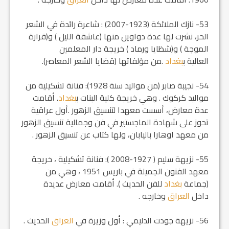
53- نازك الملائكة (1923-2007) : شاعرة رائدة في الشعر
الحر، نشرت لها عدة دواوين منها (عاشقة الليل ) و(قرارة
الموجة ) و(شظايا ورماد ) خريجة دار المعلمين
العالية ب‍
بغداد
.من مؤلفاتها (قضايا الشعر المعاصر).
54- نجيبة صابر (من مواليد سنة 1928): فنانة تشكيلية من
مواليد كركوك . وهي خريجة كلية البنات ب‍
بغداد
. أقامت
عدة معارض، أسست معهدا لتنسيق الزهور .أول عراقية
تحوز على شهادة الماجستير في فن وجمالية تنسيق الزهور
من معهد اوهارا باليابان، ولها كتاب عن تنسيق الزهور .
55- نزيهة سليم ( 1927-2008 ): فنانة تشكيلية ، خريجة
معهد الفنون الجميلة في باريس 1951 ، وهي من
(جماعة
بغداد
للفن الحديث ). أقامت معارض عديدة
داخل
العراق
وخارجه .
56- نزيهة جودت الدليمي : أول وزيرة في
العراق
الحديث .