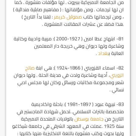
من الجامعة الاميركية ببيروت . لها مؤلفات منشورة . كما
ان لها ترجمات . ومن مؤلفاتها : ( مفاهيم صابئية مندائية )
، ومن ترجماتها كتاب
صموئيل كريمر
: (هنا بدأ التاريخ )
.هذا فضلا عن عشرات المقالات المنشورة .
81- ابتهاج عطا امين ( 1927-2000 ): مربية واديبة وكاتبة
وشاعرة ولها ديوان وهي خريجة دار المعلمين
العالية ب‍
بغداد
.
82- اسماء القزويني ( 1866-1924 ): هي ابنة
صالح
الزويني
، أديبة وشاعرة ولدت في مدينة الحلة . ولها ديوان
شعر ومجموعة مكاتبات ورسائل وكان لها مجلس ادبي
نسائي .
83- نبيهة عبود ( 1897-1981 ): باحثة واكاديمية
متخصصة بالتراث الاسلامي .تحمل شهادة الماجستير في
التاريخ من
جامعة بوسطن
بالولايات المتحدة الاميركية
سنة 1925 .عملت في المعهد الشرقي في جامعة شيكاغو
ولها بحوث وكتب منشورة باللغة الانكليزية منها كتابها :