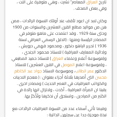
تاريخ
العراق
المعاصر” نشرت ، وهي متوفرة على النت ،
وفي بعض الصحف .
وكان لابد ان اعود لأقف عند أولئك النسوة الرائدات ، ممن
هن من مواليد مطلع القرن العشرين والسنوات من 1900
وحتى سنة 1929 . وقد اعتمدت على ماهو متوفر في
المصادر الرئيسة ومنها : (الدليل الرسمي العراقي لسنة
1936 ) تحرير الياهو دنكور ، ومحمود فهمي درويش ،
و(دائرة المعارف العراقية ) للاستاذ محمود الجندي ،
و(موسوعة أعلام وعلماء
العراق
) للاستاذ حميد المطبعي
، و(موسوعة اعلام
الموصل
في القرن العشرين ) للاستاذ
الدكتور
عمر الطالب
، وموسوعة الاستاذ
جواد عبد الكاظم
محسن
التي أصدرها بثلاثة أجزاء بعنوان : ( معجم الاديبات
والكواتب العراقيات في العصر الحديث ) ومصادر اخرى .
يقينا ان المرأة العراقية ، أكدت ، ولاتزال انها رائدة في
الكثير من الميادين ، وتستحق أن نذكرها ونُذْكرْ بها.
وفيما تأتي أسماء عدد من النسوة العراقيات الرائدات مع
نبذة موجزة جدا عن سيرتهن الذاتية :