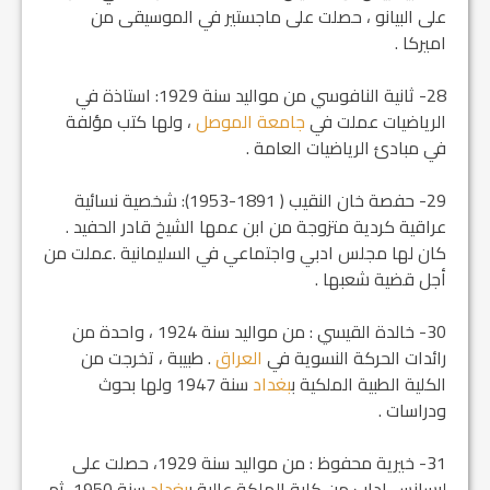
على البيانو ، حصلت على ماجستير في الموسيقى من
اميركا .
28- ثانية النافوسي من مواليد سنة 1929: استاذة في
الرياضيات عملت في
جامعة الموصل
، ولها كتب مؤلفة
في مبادئ الرياضيات العامة .
29- حفصة خان النقيب ( 1891-1953): شخصية نسائية
عراقية كردية متزوجة من ابن عمها الشيخ قادر الحفيد .
كان لها مجلس ادبي واجتماعي في السليمانية .عملت من
أجل قضية شعبها .
30- خالدة القيسي : من مواليد سنة 1924 ، واحدة من
رائدات الحركة النسوية في
العراق
. طبيبة ، تخرجت من
الكلية الطبية الملكية ب‍
بغداد
سنة 1947 ولها بحوث
ودراسات .
31- خيرية محفوظ : من مواليد سنة 1929، حصلت على
ليسانس اداب من كلية الملكة عالية ب‍
بغداد
سنة 1950، ثم