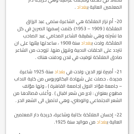
المعلمين العالية ب‍
بغداد
.
20- أم نزار الملائكة هي الشاعرة سلمى عبد الرزاق
الملائكة ( 1909 – 1953): كتمت إسمها الصريح في كل
ما نشرته وهي شقيقة الشاعر المحامي عبد الصاحب
الملائكة. ولدت ب‍
بغداد
سنة 1908 ، ساعدتها بيئتها على ان
تتردد على الحلقات الادبية وتنهل منها. تزوجت من الشاعر
صادق الملائكة توفيت في لندن ودفنت هناك .
21- أميرة نور الدين: ولدت في
بغداد
سنة 1925 شاعرة
مجيدة ، حصلت على شهادة البكالوريوس من كلية الاداب
– جامعة فؤاد الاول (جامعة القاهرة ) ، ولها مؤلف
مطبوع بعنوان : (درر من شعر اقبال ) . وأغلب قصائدها من
الشعر الاجتماعي والوطني، وهي لاتميل الى الشعر الحر .
22- إحسان الملائكة :كاتبة وشاعرة، خريجة دار المعلمين
العالية ب‍
بغداد
من مواليد سنة 1925.