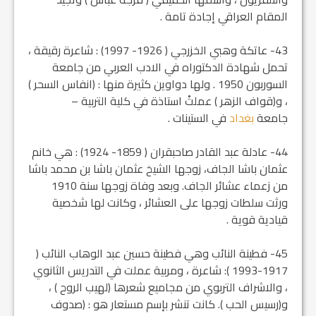
المقام العراقي إجادة تامة .
43- عاتكة وهبي الخزرجي ( 1926- 1997) : شاعرة رقيقة ،
تحمل شهادة الدكتوراه في الادب العربي من جامعة
السوربون 1950 . ولها دواوين كثيرة منها : (انفاس السحر )
، و(قواف الزهر ) عملتْ استاذة في كلية التربية –
جامعة
بغداد
في الستينات .
44- عادلة عبد القادر صاحبقران ( 1859- 1924) : هي خانم
عثمان باشا الجاف، زوجها الشيخ عثمان باشا بن محمد باشا
من زعماء عشائر الجاف. وبعد وفاة زوجها سنة 1910
ورثت سلطات زوجها على العشائر ، وكانت لها شخصية
قيادية قوية .
45- فطينة النائب وهي فطينة حسين عبد الوهاب النائب (
1917-1993 ): شاعرة ، ومربية عملت في التدريس الثانوي
، والاشراف التربوي من مجاميع شعرها (لهيب الروح ) ،
و(رسيس الحب ). كانت تنشر بإسم مستعار هو : (صدوف