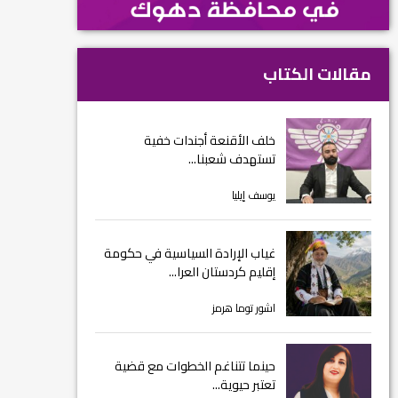
مقالات الكتاب
خلف الأقنعة أجندات خفية
تستهدف شعبنا...
يوسف إيليا
غياب الإرادة السياسية في حكومة
إقليم كردستان العرا...
اشور توما هرمز
حينما تتناغم الخطوات مع قضية
تعتبر حيوية...