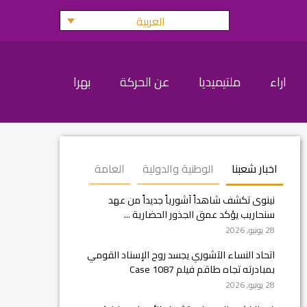
العربية
اراء
ملتيميديا
عن الحركة
بهرا
اخبار شعبنا
الوطنية والدولية
العامة
نينوى تكشف شاهداً آشورياً جديداً من عهد
سنحاريب يؤكد عمق الجذور الحضارية ...
28 يونيو, 2026
اتحاد النساء الآشوري يجسد روح الإسناد القومي
بمبادرته تجاه طاقم فيلم Case 1087
28 يونيو, 2026