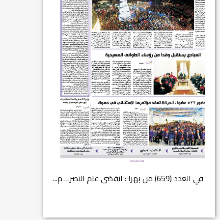
في العدد (659) من بهرا : انقضى عام النصر… م...
انتهت عملي...