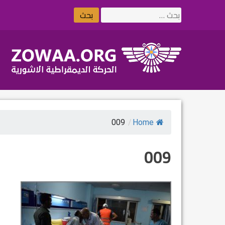
Ski
البحث
t
عن:
conten
009
/
Home
009