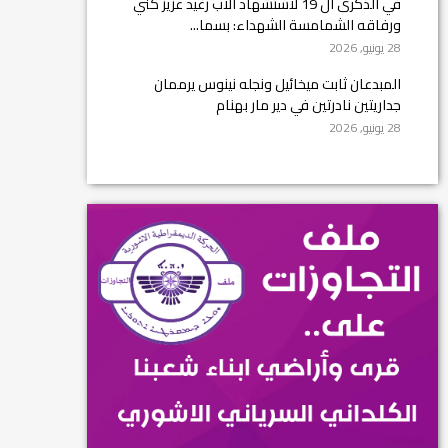
في الذكرى ال 19 لاستشهاد الأب رغيد عزيز كني
ورفاقه الشمامسة الشهداء: بسما...
28 يونيو, 2026
المبدعان ثابت ميخائيل ونجله نينوس يرممان
جداريتين نادرتين في دير مار بهنام
28 يونيو, 2026