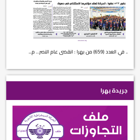
في العدد (659) من بهرا : انقضى عام النصر… م...
في العدد ا
جريدة بهرا