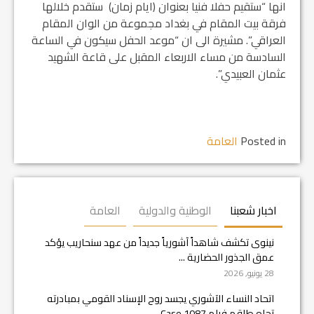
انها “ستقيم حفلا فنيا بعنوان (ايام زمان) ستقدم خلالها
فرقة بيت المقام في بغداد مجموعة من الوان المقام
العراقي”. مشيرة الى ان “موعد الحفل سيكون في الساعة
السادسة من مساء الاربعاء المقبل على قاعة الشهيد
عثمان العبيدي”.
Posted in
العامة
اخبار شعبنا
الوطنية والدولية
العامة
نينوى تكشف شاهداً آشورياً جديداً من عهد سنحاريب يؤكد
عمق الجذور الحضارية ...
28 يونيو, 2026
اتحاد النساء الآشوري يجسد روح الإسناد القومي بمبادرته
تجاه طاقم فيلم Case 1087