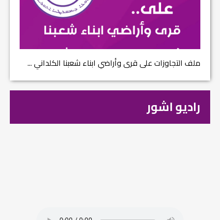
ملف التجاوزات على قرى وأراضي ابناء شعبنا الكلداني ...
راديو اشور