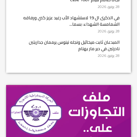
28 يونيو, 2026
في الذكرى ال 19 لاستشهاد الأب رغيد عزيز كني ورفاقه
الشمامسة الشهداء: بسما...
28 يونيو, 2026
المبدعان ثابت ميخائيل ونجله نينوس يرممان جداريتين
نادرتين في دير مار بهنام
28 يونيو, 2026