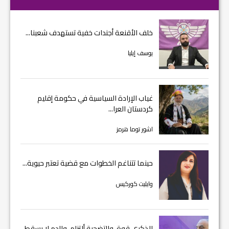
خلف الأقنعة أجندات خفية تستهدف شعبنا...
يوسف إيليا
غياب الإرادة السياسية في حكومة إقليم
كردستان العرا...
اشور توما هرمز
حينما تتناغم الخطوات مع قضية تعتبر حيوية...
وايليت كوركيس
الذكرى قوة، والتضحية ألتزام، والدم لا يسقط