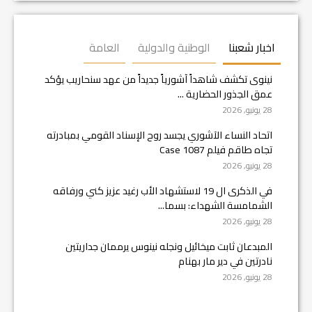
اخبار شعبنا
الوطنية والدولية
العامة
نينوى تكشف شاهداً آشورياً جديداً من عهد سنحاريب يؤكد
عمق الجذور الحضارية ...
28 يونيو, 2026
اتحاد النساء الآشوري يجسد روح الإسناد القومي بمبادرته
تجاه طاقم فيلم Case 1087
28 يونيو, 2026
في الذكرى ال 19 لاستشهاد الأب رغيد عزيز كني ورفاقه
الشمامسة الشهداء: بسما...
28 يونيو, 2026
المبدعان ثابت ميخائيل ونجله نينوس يرممان جداريتين
نادرتين في دير مار بهنام
28 يونيو, 2026