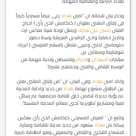
بغداد التراثية والثقافية المهمة.
وذكر بيان للامانة ان “امين
بغداد
رعى عرضاً مسرحياً كبيراً
في زقاق المتنبي بعنوان ( كلكامش الذي رأى ) اخراج
الفنان
حسين علي هارف
ويمثل لوحة فنية تعكس ارث
وتاريخ حضارة وادي الرافدين العريقة وسط حضور
دبلوماسي اجنبي وعربي متمثل بالسفير الفرنسي ( ايريك
شوفاليه) وممثلين عن
سفارات
السودان
و
الجزائر
وفلسطين ونخبة مهمة من
الوسط الثقافي والفني وجماهير غفيرة”.
واكد امين
بغداد
وفي البيان، ان “من زقاق المتنبي نعلن
عن انطلاق مشروع نهضة
بغداد
من جديد وادارة المدينة
عبر رؤية جديدة تتضمن خلق ثقافة مجتمعية عبر رسائل
فنية ومشاريع تطويرية تحيي معالم المدينة المنسية”.
وتابع ان ” العرض المسرحي كلكامش الذي رأى يعكس
رسالة بان
بغداد
ستعود من جديد مدينة للثقافة ومنارة
للاشعاع الفكري والثقافي والمعرفي وهو انطلاقة كبيرة