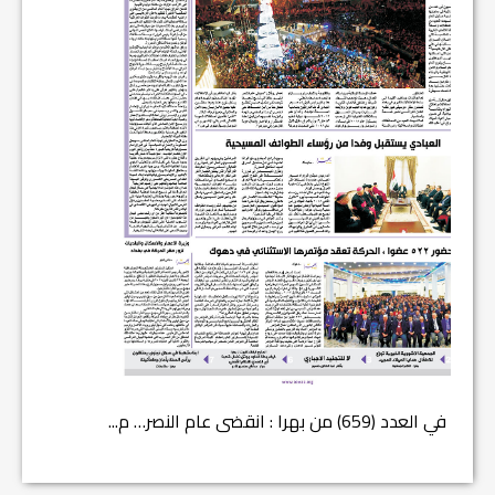
في العدد (659) من بهرا : انقضى عام النصر… م...
في العدد ا