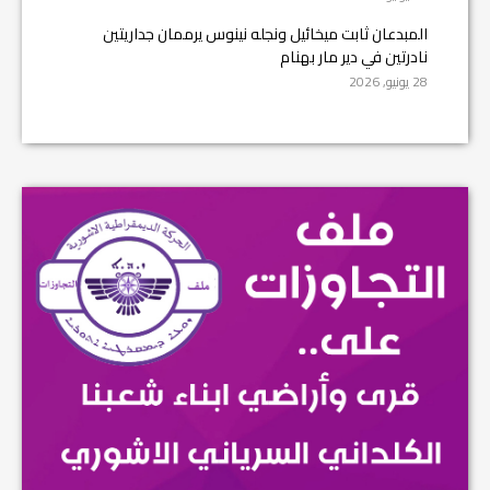
المبدعان ثابت ميخائيل ونجله نينوس يرممان جداريتين
نادرتين في دير مار بهنام
28 يونيو, 2026