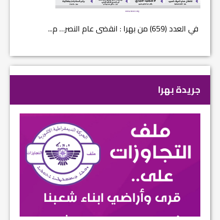
في العدد (659) من بهرا : انقضى عام النصر… م...
في العدد ا
جريدة بهرا