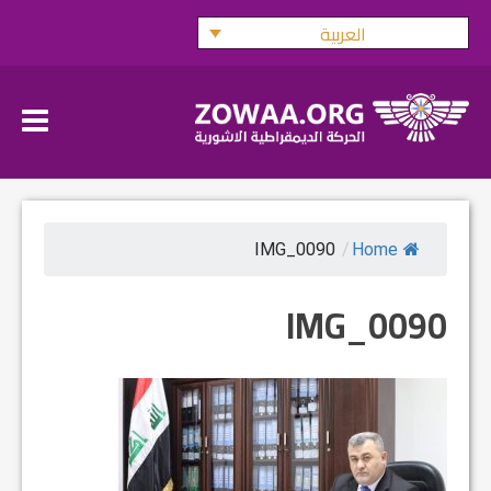
Ski
العربية
t
conten
IMG_0090
/
Home
IMG_0090