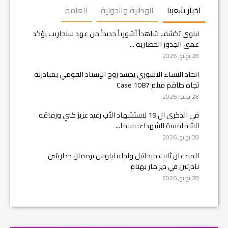
اخبار شعبنا
الوطنية والدولية
العامة
نينوى تكشف شاهداً آشورياً جديداً من عهد سنحاريب يؤكد
عمق الجذور الحضارية ...
28 يونيو, 2026
اتحاد النساء الآشوري يجسد روح الإسناد القومي بمبادرته
تجاه طاقم فيلم Case 1087
28 يونيو, 2026
في الذكرى ال 19 لاستشهاد الأب رغيد عزيز كني ورفاقه
الشمامسة الشهداء: بسما...
28 يونيو, 2026
المبدعان ثابت ميخائيل ونجله نينوس يرممان جداريتين
نادرتين في دير مار بهنام
28 يونيو, 2026