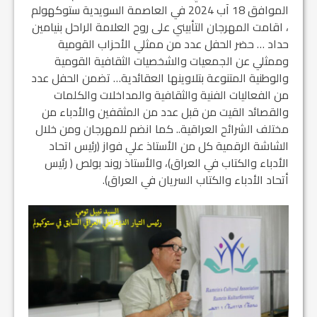
الموافق 18 آب 2024 في العاصمة السويدية ستوكهولم
، اقامت المهرجان التأبيني على روح العلامة الراحل بنيامين
حداد … حضر الحفل عدد من ممثلي الأحزاب القومية
وممثلي عن الجمعيات والشخصيات الثقافية القومية
والوطنية المتنوعة بتلاوينها العقائدية… تضمن الحفل عدد
من الفعاليات الفنية والثقافية والمداخلات والكلمات
والقصائد القيت من قبل عدد من المثقفين والأدباء من
مختلف الشرائح العراقية.. كما انضم للمهرجان ومن خلال
الشاشة الرقمية كل من الأستاذ علي فواز (رئيس اتحاد
الأدباء والكتاب في العراق)، والأستاذ روند بولص ( رئيس
أتحاد الأدباء والكتاب السريان في العراق).