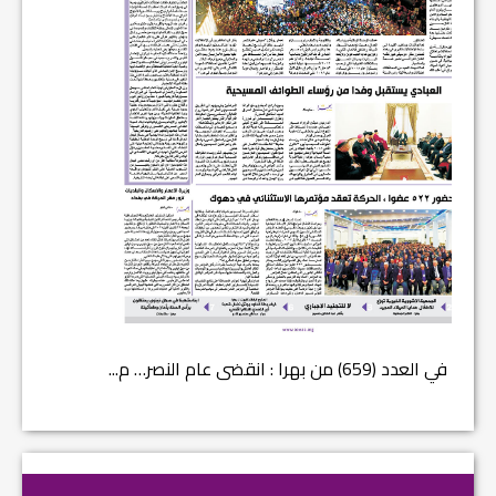
في العدد (659) من بهرا : انقضى عام النصر… م...
في العدد ا