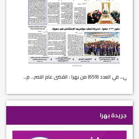
في العدد (659) من بهرا : انقضى عام النصر… م...
في العدد ا
جريدة بهرا