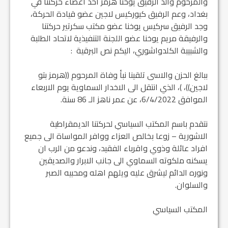
والمرحوم والد الرفيق يوخنا هرمز احد اعضاء حركتنا في
بغداد، وعم الرفيق كيوركيس لاجين عضو قيادة الحركة،
وجد الرفيق سركيس يوخنا عضو مكتب سكرتير حركتنا
والرفيقة مريم يوخنا عضو اللجنة التنفيذية لاتحاد الطلبة
والشبيبة الكلدواشوري، اليكم نص البرقية :
ببالغ الحزن والاسى تلقينا نبأ وفاة المرحوم ((هرمز بتو
لاجين))، )، الذي انتقل الى الاخدار السماوية يوم الاربعاء
الموافق 6/4/2022، عن عمر ناهز الـ 86 سنة.
نتقدم باسم المكتب السياسي لحركتنا الديمقراطية
الاشورية – زوعا بخالص العزاء ووافر المواساة الى جميع
افراد عائلة وذوي واقرباء الفقيد، وندعو من الرب ان
يسكنه ملكوته السماوي الى جانب الابرار والصديقين
ونوره الدائم ليشرق عليه ويلهم اهله ومحبيه الصبر
والسلوان.
المكتب السياسي