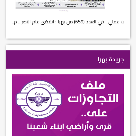
في العدد (659) من بهرا : انقضى عام النصر… م...
في العدد ا
جريدة بهرا