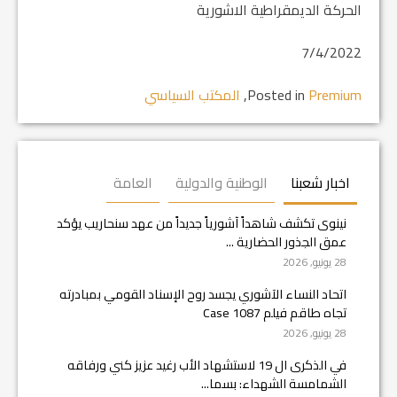
الحركة الديمقراطية الاشورية
7/4/2022
Premium
Posted in
,
المكتب السياسي
اخبار شعبنا
الوطنية والدولية
العامة
نينوى تكشف شاهداً آشورياً جديداً من عهد سنحاريب يؤكد
عمق الجذور الحضارية ...
28 يونيو, 2026
اتحاد النساء الآشوري يجسد روح الإسناد القومي بمبادرته
تجاه طاقم فيلم Case 1087
28 يونيو, 2026
في الذكرى ال 19 لاستشهاد الأب رغيد عزيز كني ورفاقه
الشمامسة الشهداء: بسما...