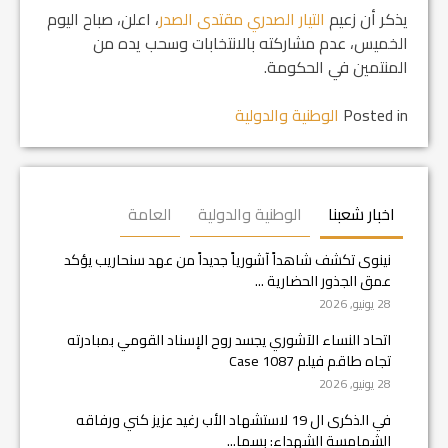
يذكر أن زعيم
التيار الصدري
مقتدى الصدر
، اعلن، صباح اليوم
الخميس، عدم مشاركته بالانتخابات وسحب يده من
المنتمين في الحكومة.
Posted in
الوطنية والدولية
اخبار شعبنا
الوطنية والدولية
العامة
نينوى تكشف شاهداً آشورياً جديداً من عهد سنحاريب يؤكد
عمق الجذور الحضارية ...
28 يونيو, 2026
اتحاد النساء الآشوري يجسد روح الإسناد القومي بمبادرته
تجاه طاقم فيلم Case 1087
28 يونيو, 2026
في الذكرى ال 19 لاستشهاد الأب رغيد عزيز كني ورفاقه
الشمامسة الشهداء: بسما...