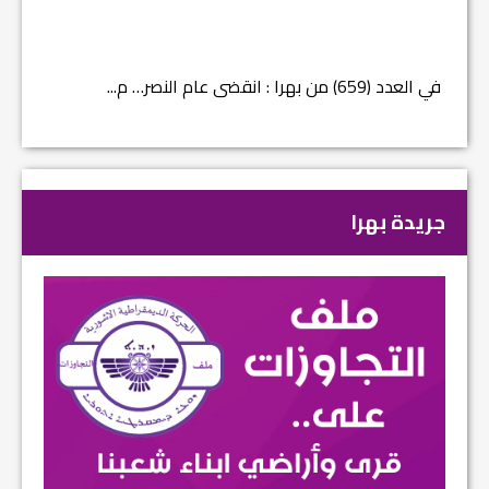
في العدد (659) من بهرا : انقضى عام النصر… م...
في العدد ا
جريدة بهرا