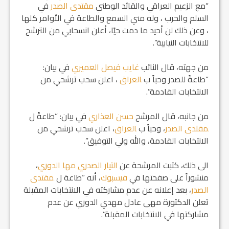
“مع الزعيم العراقي والقائد الوطني
مقتدى الصدر
في
السلم والحرب ، وله مني السمع والطاعة في الأوامر كلها
، وعن ذلك لن أحيد ما دمت حيًا، أعلن انسحابي من الترشح
للانتخابات النيابية”.
من جهته، قال النائب
غايب فيصل العميري
في بيان:
“طاعةً للصدر وحباً ب ‍‍
العراق
، اعلن سحب ترشحي من
الانتخابات القادمة”.
من جانبه، قال المرشح
حسن العذاري
في بيان: “طاعةً ل
مقتدى الصدر
، وحباً ب ‍‍
العراق
، اعلن سحب ترشحي من
الانتخابات القادمة، والله ولي التوفيق”.
الى ذلك، كتبت المرشحة عن
التيار الصدري
مها الدوري
،
منشوراً على صفحتها في
فيسبوك
، أنه “طاعة ل ‍‍
مقتدى
الصدر
، بعد إعلانه عن عدم مشاركته في الانتخابات المقبلة
تعلن الدكتورة مهى عادل مهدي الدوري عن عدم
مشاركتها في الانتخابات المقبلة”.