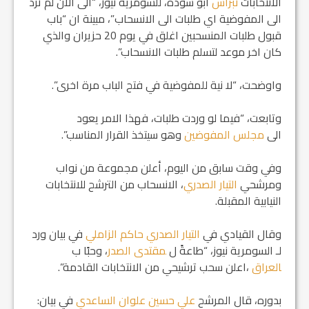
الانتخابات
نبراس
أبو سودة، للسومرية نيوز، “الى الان لم ترد
الى المفوضية اي طلبات الى الانسحاب”، مبينة ان “باب
قبول طلبات المنسحبين اغلق في يوم 20 حزيران والذي
كان اخر موعد لتسلم طلبات الانسحاب”.
واوضحت، “لا نية للمفوضية في فتح الباب مرة اخرى”.
وتابعت، “فيما لو وردت طلبات، فهذا الامر يعود
الى
مجلس المفوضين
وهو سيتخذ القرار المناسب”.
وفي وقت سابق من اليوم، أعلن مجموعة من نواب
ومرشحي
التيار الصدري
، الانسحاب من الترشح للانتخابات
النيابية المقبلة.
وقال القيادي في
التيار الصدري
حاكم الزاملي
في بيان ورد
لـ السومرية نيوز، “طاعةً ل ‍‍
مقتدى الصدر
، وحبًا ب
العراق
،اعلن سحب ترشيحي من الانتخابات القادمة”.
بدوره، قال المرشح
علي حسين علوان الساعدي
في بيان: