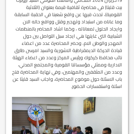
19حزيران 2024 المحامي والناشط القومي السيد (روبرت
بيت قليتا) في محاضرة ثقافية قيمة بعنوان (الثلاثية
القومية)، تحدث فيها عن واقع شعبنا في الحقبة السابقة
وما عاناه من استبداد وتهجير وقتل وواقع حاله الان
وايجاد الحلول لمعاناته ، وكما اشاد المحاضر بالمنظمات
الشبابية التي غايتها هي ايجاد سبل التواصل بين دول
المهجر والوطن الام، وحضر المحاصرة عدد من اعضاء
قيادة الحركة الديمقراطية الاشورية والسيد امرسن طارق
نائب محافظ كركوك ورئيس المركز وعدد من اعضاء الهيئة
الادارية وممثلي مؤسساتنا القومية والمجتمع المدني،
وعدد من المثقفين والمهتمين، وفي نهاية المحاضرة فتح
باب الاسئلة حول موضوع المحاضرة، واجاب السيد قليثا عن
اسئلة واستفسارات الحضور.