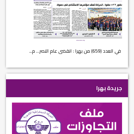
في العدد (659) من بهرا : انقضى عام النصر… م...
في العدد الجديد من 
جريدة بهرا