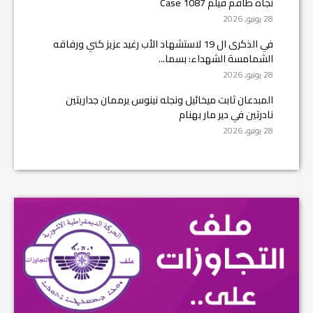
تجاه طاقم فيلم Case 1087
28 يونيو, 2026
في الذكرى ال 19 لاستشهاد الأب رغيد عزيز كني ورفاقه
الشمامسة الشهداء: بسما...
28 يونيو, 2026
المبدعان ثابت ميخائيل ونجله نينوس يرممان جداريتين
نادرتين في دير مار بهنام
28 يونيو, 2026