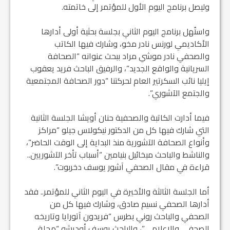
وليصل برنامج اليوم الأول للمؤتمر إلى خاتمته.
واستُهل برنامج اليوم الثاني بجلسة بحثية أولى أدارها
الأكاديمي لورنس نادر مخو، وشارك فيها الكاتب
والصحفي نادر موشي مراد ببحث عنوانه “الصحافة
السريانية والواقع الجديد”، والرفيق الباحث فريد يعقوب
إيليا نائب السكرتير العام لحركتنا “دور الصحافة المجتمعية
والجتمع الآشوري”.
فيما أدارت الكاتبة والصحفية حنان أويشا الجلسة الثانية
التي شارك فيها كل من الدكتور نيكولاس جيلو “مراكز
وأنواع الصحافة الآشورية منذ البداية إلى الوقت الحاضر”،
والناشط والباحث ميخائيل بنيامين “أسباب تأخر الآشوريين..
قراءة في مقال الصحفي آشور يوسف دخربوت”.
أما الجلسة الثالثة والأخيرة في اليوم الثاني للمؤتمر.. فقد
أدارها الصحفي نسيم صادق، وشارك فيها كل من
الصحفي والباحث روني بطرس “فريدون آتورايا وتاريخه
الصحفي والإعلامي”، والباحث يوسف أوديشو “مجلة