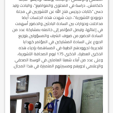
كلكامش.. دراسة في المحتوى والمواضيع”، والباحث وليد
حسن “كتابات جرجيس فتح الله عن الآشوريين في مجلة
حويودو الآشورية”، حيث شهدت هذه الجلسات أيضا
مداخلات وحوارات بين السادة الباحثين والحضور أسهمت
في إغنائها، وليصل المؤتمر إلى خاتمته بمشاركة عدد من
السادة الحضور من ضيوف الشرف والمسؤولين بتوزيع
الدروع على السادة المشاركين في المؤتمر كهدايا
تقديرية لجهودهم الطيبة في المساهمة بإحياء هذه
الذكرى العطرة.. الذكرى 175 ليوم الصحافة الآشورية،
وعلى عدد من أبناء شعبنا العاملين في الوسط الصحفي
والإعلامي لدورهم ومسيرتهم المتميزة في هذا المجال.