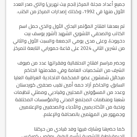
جميع أعداد مجلة المركز (نجم بيث نهرين) والتي صدر العدد
الأول منها في 1992، وكذلك إصدارات المركز من الكتب.
تم بعدها افتتاح المؤتمر البحثي الأول والذي حمل اسم
الكاتب والصحفي الآشوري الشهيد (آشور يوسف بيت
دخربوت)، وعلى مدى يومي الجمعة والسبت الأول والثاني
من تشرين الثاني 2024 على قاعة حمورابي التابعة للمركز.
وحضر مراسم افتتاح الاحتفالية وفقراتها عدد من ضيوف
الشرف من الشخصيات العامة وفي مقدمتها الحاكم
ميخائيل شمشون عضو المحكمة الاتحادية العراقية العليا
السابق، والحاكم آزاد حمه أمين نقيب صحفيي كوردستان
وعدد من المسؤولين المحليين وقياديي وممثلي تنظيمات
شعبنا ومنظمات المجتمع المدني والمؤسسات المختلفة
ونخبة من الأكاديميين والأدباء والصحفيين والإعلاميين
وجمهور من المهتمين بالصحافة والإعلام.
كما حضرها وشارك فيها وفد قيادي من حركتنا
الديمقراطية الآشورية ترأسه الرفيق يعقوب كوركيس