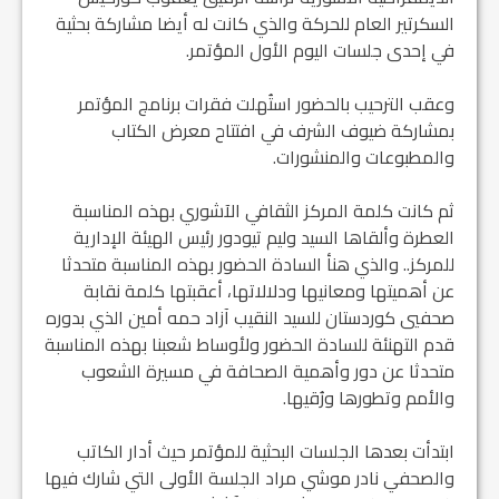
السكرتير العام للحركة والذي كانت له أيضا مشاركة بحثية
في إحدى جلسات اليوم الأول المؤتمر.
وعقب الترحيب بالحضور استُهلت فقرات برنامج المؤتمر
بمشاركة ضيوف الشرف في افتتاح معرض الكتاب
والمطبوعات والمنشورات.
ثم كانت كلمة المركز الثقافي الآشوري بهذه المناسبة
العطرة وألقاها السيد وليم تيودور رئيس الهيئة الإدارية
للمركز.. والذي هنأ السادة الحضور بهذه المناسبة متحدثا
عن أهميتها ومعانيها ودلالاتها، أعقبتها كلمة نقابة
صحفيي كوردستان للسيد النقيب آزاد حمه أمين الذي بدوره
قدم التهنئة للسادة الحضور ولأوساط شعبنا بهذه المناسبة
متحدثا عن دور وأهمية الصحافة في مسيرة الشعوب
والأمم وتطورها ورُقيها.
ابتدأت بعدها الجلسات البحثية للمؤتمر حيث أدار الكاتب
والصحفي نادر موشي مراد الجلسة الأولى التي شارك فيها