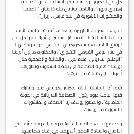
كل من الدكتور عوديشو ملكو آشيثا ببحث عن “صحيفة
زهريري دبهرا”، والباحث يوناتان ببله خانشان “الصحف
والمنشورات الآشورية في بلاد فارس ـ إيران”.
ثم وبعد استراحة الظهيرة والغداء.. عُقدت الجلسة الثانية
بإدارة الناشط والباحث ميخائيل بنيامين وشارك فيها كل من
الرفيق الباحث يعقوب كوركيس ببحث عن “دور جريدة بهرا
في نشر الوعي القومي الآشوري”، والدكتورة مارلين أويشا
“الإعلام السرياني إعلام بديل”، والكاتبة والصحفية حنان
أويشا “أهمية الصحافة في نهضة الشعوب وتطورها..
أضواء على كتابات فريد نزهة”.
فيما أدار الجلسة الثالثة الدكتور نيكولاس جيلو، وشارك
فيها الباحث عبود زيتون “الصحافة السريانية في الدولة
العثمانية”، والدكتور يوسف زيا “الصحف والمنشورات
الآشورية في روسيا”.
وقد شهدت هذه الجلسات أسئلة وحوارات ومناقشات بين
الباحثين والسادة الحضور أسهمت في إغناء مضامينها،