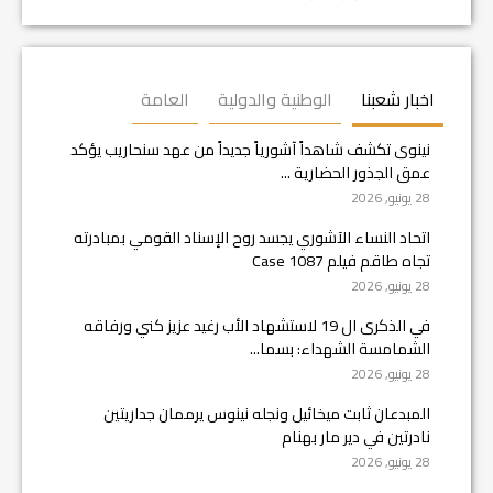
اخبار شعبنا
الوطنية والدولية
العامة
نينوى تكشف شاهداً آشورياً جديداً من عهد سنحاريب يؤكد
عمق الجذور الحضارية ...
28 يونيو, 2026
اتحاد النساء الآشوري يجسد روح الإسناد القومي بمبادرته
تجاه طاقم فيلم Case 1087
28 يونيو, 2026
في الذكرى ال 19 لاستشهاد الأب رغيد عزيز كني ورفاقه
الشمامسة الشهداء: بسما...
28 يونيو, 2026
المبدعان ثابت ميخائيل ونجله نينوس يرممان جداريتين
نادرتين في دير مار بهنام
28 يونيو, 2026