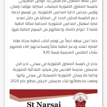
اعلن غبطة المطران مار ميلس زيا، الوكيل البطريركي
لكنيسة المشرق الآشورية لابرشيات، استراليا، نيوزلندا ولبنان،
ورئيس مجلس ادارة المدارس الآشورية، عن توسيع خدمة
دعم الكنيسة للاجئين الجدد الى استراليا من خلال تمديد
فترة استقبال المدارس الاشورية المجانية لابنائنا الطلبة
لفترة 3 اعوام كاملة، واعفائهم من الرسوم المالية فيها.
كما اعلن غبطته ايضاً عن توفير الكتب للطلبة مجانا طيلة
الفترة اعلاه، ودعم الطلبة مالياً ومساعدتهم اثناء قيامهم
بشراء الملابس المدرسية بنسبة 35%.
يذكر ان كنيسة المشرق الآشورية في سيدني، تدير الان
مدرستين، مدرسة القديس ربان هرمزد الابتدائية الاشورية،
وكلية مار نرساي الآشورية المسيحية في سيدني وانها
وضعت مخططاتها لبناء مدرستين اخريتين مطلع عام 2020.