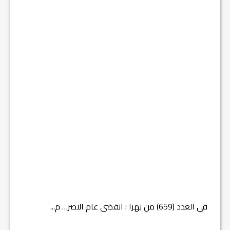
في العدد (659) من بهرا : انقضى عام النصر… م...
في العدد ا