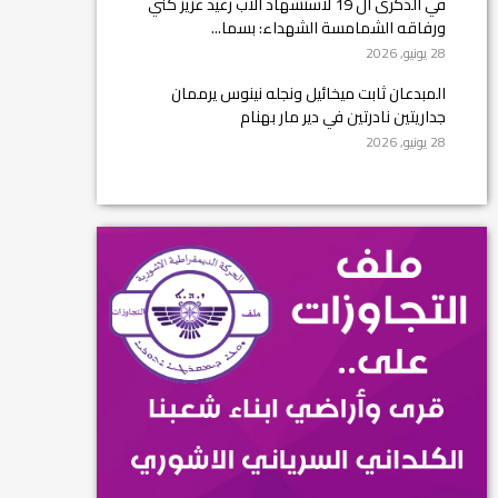
في الذكرى ال 19 لاستشهاد الأب رغيد عزيز كني
ورفاقه الشمامسة الشهداء: بسما...
28 يونيو, 2026
المبدعان ثابت ميخائيل ونجله نينوس يرممان
جداريتين نادرتين في دير مار بهنام
28 يونيو, 2026