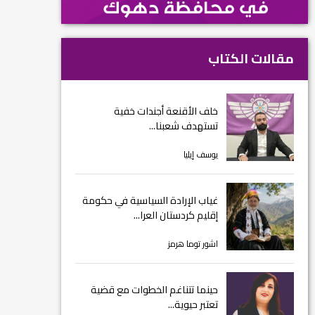
مقالات الكتاب
خلف الأقنعة أجندات خفية
تستهدف شعبنا...
يوسف إيليا
غياب الإرادة السياسية في حكومة
إقليم كردستان العرا...
اشور توما هرمز
حينما تتناغم الخطوات مع قضية
تعتبر حيوية...