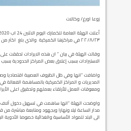
زوعا اورغ/ وكالات
٢٠٢٠/٨/٢٣ في مراكزها الكمركية والذي بلغ اكثر من ثلاثة مليارات واربعمائة مليون دينار.
وقالت الهيئة في بيان ” ان هذه الايرادات تحققت على 
الاستيرادات بسبب إغلاق بعض المراكز الحدودية بسبب ج
واضافت “انها وفي ظل الظروف العصيبة اقتصاديا وصحيا
المديريات و المراكز الكمركية بالمساهمة الفعالة ف
ومعوقات العمل للأرتقاء بعملهم وتحقيق اعلى الأيراد
واوضحت الهيئة “انها ساهمت في تسهيل دخول آلاف الار
مدار الساعة ليلا ونهارا وبجهود ومتابعة مباشرة من قبل
الى البلد للمواد الأساسية والغذائية خصوصا الأدوية ال