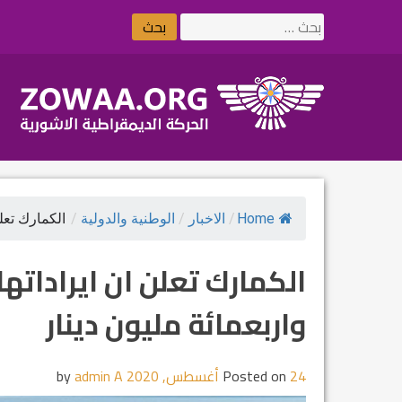
Ski
البحث
t
عن:
conten
Home
/
الاخبار
/
الوطنية والدولية
/
الكمارك تعلن 
الكمارك تعلن ان ايراداتها
واربعمائة مليون دينار
24 أغسطس, 2020
Posted on
by
admin A