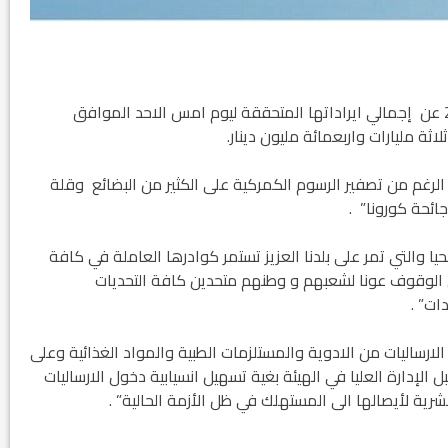
أعلنت الهيئة العامة للكمارك اليوم الاثنين 24 اب 2020 عن إجمالي ايراداتها المتحققة ليوم امس الاحد الموافق
الرغم من تصفير الرسوم الكمركية على الكثير من البضائع وقلة
ائحة كورونا” .
 والتي تمر على بلدنا العزيز تستمر كوادرها العاملة في كافة
ي الوقوف عونا لشعبهم و وطنهم متحدين كافة التحديات
ات” .
ساليات من الادوية والمستلزمات الطبية والمواد الغذائية وعلى
 الإدارة العليا في الهيئة بغية تسهيل انسيابية دخول الارساليات
بشرية لأيصالها الى المستهلك في ظل الأزمة الحالية” .