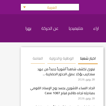
العربية
اراء
ملتيميديا
عن الحركة
بهرا
اخبار شعبنا
الوطنية والدولية
العامة
نينوى تكشف شاهداً آشورياً جديداً من عهد
سنحاريب يؤكد عمق الجذور الحضارية ...
28 يونيو, 2026
اتحاد النساء الآشوري يجسد روح الإسناد القومي
بمبادرته تجاه طاقم فيلم Case 1087
28 يونيو, 2026