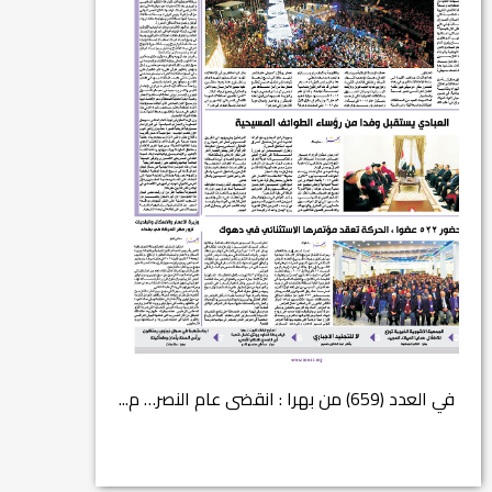
في العدد (659) من بهرا : انقضى عام النصر… م...
انتهت عملي...