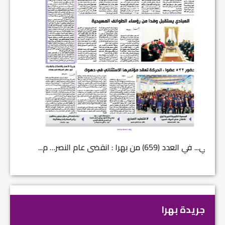
في العدد (659) من بهرا : انقضى عام النصر… م...
في العدد ا
جريدة بهرا