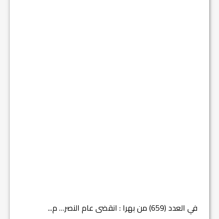
في العدد (659) من بهرا : انقضى عام النصر… م...
في العدد ا