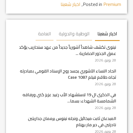
Premium
Posted in
,
اخبار شعبنا
اخبار شعبنا
الوطنية والدولية
العامة
نينوى تكشف شاهداً آشورياً جديداً من عهد سنحاريب يؤكد
عمق الجذور الحضارية ...
28 يونيو, 2026
اتحاد النساء الآشوري يجسد روح الإسناد القومي بمبادرته
تجاه طاقم فيلم Case 1087
28 يونيو, 2026
في الذكرى ال 19 لاستشهاد الأب رغيد عزيز كني ورفاقه
الشمامسة الشهداء: بسما...
28 يونيو, 2026
المبدعان ثابت ميخائيل ونجله نينوس يرممان جداريتين
نادرتين في دير مار بهنام
28 يونيو, 2026