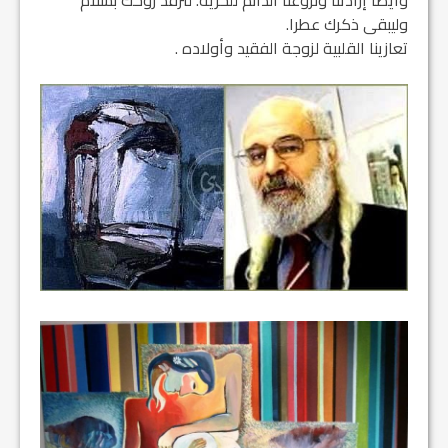
وأيضا إرادتنا ونزوعنا الدائم للحرية. لترقد روحك بسلام
وليبقى ذكرك عطرا.
تعازينا القلبية لزوجة الفقيد وأولاده .