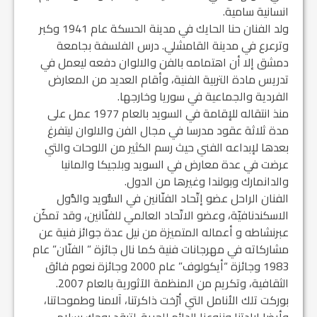
انسانية سامية.
ولد الفنان حنا الحايك في مدينة الحسكة عام 1941 وكبر
وترعرع في مدينة القامشلي. درس الفلسفة بجامعة
دمشق إلا أن اهتمامه بالفن والالوان دفعه ليعمل في
تدريس مادة التربية الفنية، وأقام العديد من المعارض
الفردية والجماعية في سوريا وخارجها.
منذ انتقاله للإقامة في السويد بالعام 1977 عمل على
مدة ثلاثة عقود مدرسا في مجال الفن والالوان ليتفرغ
بعدها لإبداعه الفني حيث رسم الكثير من اللوحات والتي
عرضت في عدة معارض في السويد وبلجيكا والمانيا
والدانمارك وبولندا وغيرها من الدول.
الفنان الراحل عضو إتّحاد الفنّانين في السُّويد والدُّول
الاسكندنافيّة، وعضو الاتّحاد العالمي للفنّانين، وقد تمكّن
عبرنشاطه و أعماله المتميزة من نيل عدة جوائز فنية عن
مشاركاته في مهرجانات فنية كما نال جائزة ” الفنّان” عام
1983 وجائزة “أيكولوف” عام 2000 وجائزة نعوم فائق
الثقافية، وتكريم من المنظمة الآثورية بالعام 2007.
بوركت تلك الأنامل التي أرّخت ذاكرتنا، آلامنا وطموحاتنا،