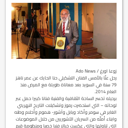
زوعا اورغ / Ado News
رحل عنّا بالأمس الفنان التشكيلي حنا الحايك عن عمر ناهز
79 سنة في السويد بعد معاناة طويلة مع المرض منذ
العام 2014.
برحيله تخسر الساحة الثقافية والفنية فنانا كبيرا حمل عبر
لوحاته – التي استحضرت رموز وتشكيلات التاريخ النهريني
الغابر في سومر وأكاد وبابل وآشور- هموم وأحلام وطنه
وابناء أمتّه من السريان الآشوريين من خلال الموضوعات
التي تناولها والتي عكست خيالا فنيا خصبا ومنظومة قيم