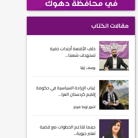
مقالات الكتاب
خلف الأقنعة أجندات خفية
تستهدف شعبنا...
يوسف إيليا
غياب الإرادة السياسية في حكومة
إقليم كردستان العرا...
اشور توما هرمز
حينما تتناغم الخطوات مع قضية
تعتبر حيوية...