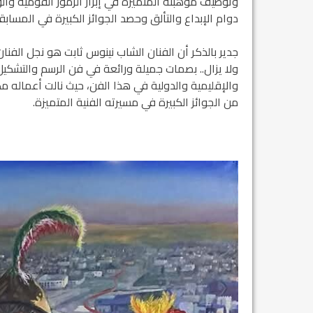
وتوظيف موهبته المتميزة في إبراز الرموز القومية والو
دوام الإبداع والتألق وحصد الجوائز الكبيرة في المسابق
مشروع إنقاذ مدينة النمر
جدير بالذكر أن الفنان الشاب نينوس ثابت هو نجل الفنان
م...
ولا يزال.. بصمات جميلة ورائعة في فن الرسم والتشكيل
رفيق السكرتير العام يستقبل فرع اربيل لاتحاد
والإقليمية والدولية في هذا الفن، حيث نالت أعماله مك
طل...
من الجوائز الكبيرة في مسيرته الفنية المتميزة.