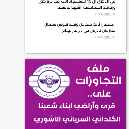
في الذكرى ال 19 لاستشهاد الأب رغيد عزيز كني
ورفاقه الشمامسة الشهداء: بسما...
28 يونيو, 2026
المبدعان ثابت ميخائيل ونجله نينوس يرممان
جداريتين نادرتين في دير مار بهنام
28 يونيو, 2026