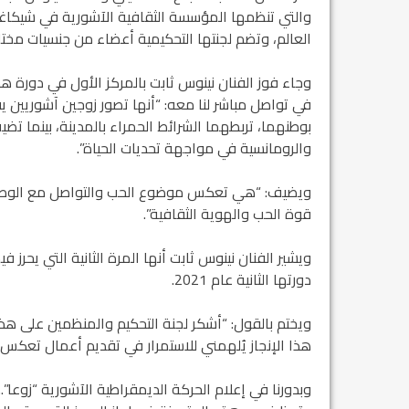
والتي تنظمها المؤسسة الثقافية الآشورية في شيكاغ
العالم، وتضم لجنتها التحكيمية أعضاء من جنسيات مختلف
وجاء فوز الفنان نينوس ثابت بالمركز الأول في دورة 
في تواصل مباشر لنا معه: “أنها تصور زوجين آشوريين 
بوطنهما، تربطهما الشرائط الحمراء بالمدينة، بينما ت
والرومانسية في مواجهة تحديات الحياة”.
ويضيف: “هي تعكس موضوع الحب والتواصل مع الوطن، 
قوة الحب والهوية الثقافية”.
ويشير الفنان نينوس ثابت أنها المرة الثانية التي يحرز
دورتها الثانية عام 2021.
ويختم بالقول: “أشكر لجنة التحكيم والمنظمين على هذ
هذا الإنجاز يُلهمني للاستمرار في تقديم أعمال تعكس تر
وبدورنا في إعلام الحركة الديمقراطية الآشورية “زوعا”..