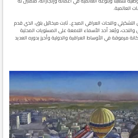
طنية لشعبنا وبلوغه العالمية في أعماله وإنجازاته، متمنين له
ات العالمية.
ود الأثرية.. زوعا أورغ في
الكاتب والباحث يعقوب ابونا .. الكتابة مسؤول
 التشكيلي والنحات العراقي المبدع.. ثابت ميخائيل بتق، الذي قدم
كبير...
 والنحت، ويُعد أحد الأسماء اللامعة على المستويات المحلية
انة مرموقة في الأوساط العراقية والدولية وأحرز بدوره العديد