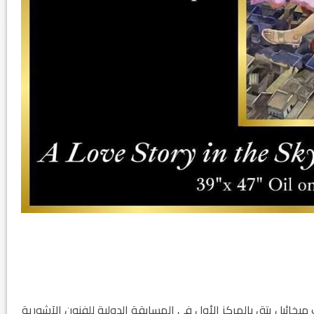
ت ميخائيل پتق بالمركز الأول في المسابقة الدولية للفنون الآشورية