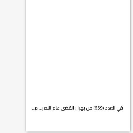
في العدد (659) من بهرا : انقضى عام النصر… م...
انتهت عملي...