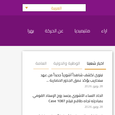
العربية
اراء
ملتيميديا
عن الحركة
بهرا
اخبار شعبنا
الوطنية والدولية
العامة
نينوى تكشف شاهداً آشورياً جديداً من عهد
سنحاريب يؤكد عمق الجذور الحضارية ...
28 يونيو, 2026
اتحاد النساء الآشوري يجسد روح الإسناد القومي
بمبادرته تجاه طاقم فيلم Case 1087
28 يونيو, 2026