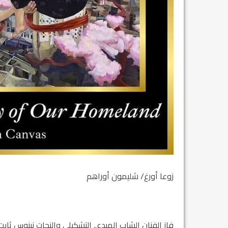
زوعا أورغ/ شليمون أوراهم
فاز الفنان الشاب المبدع.. التشكيلي والنحات نينوس ثاب