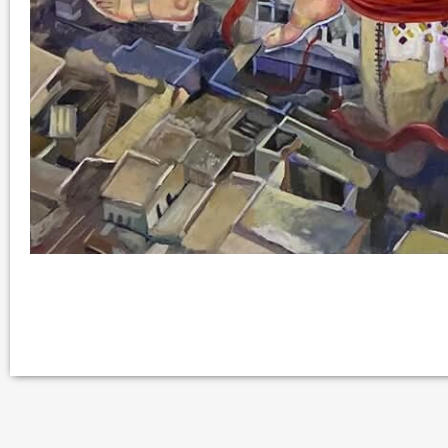
في العدد الجديد من صحيفة بهرا (658): هل
انتهت عملي...