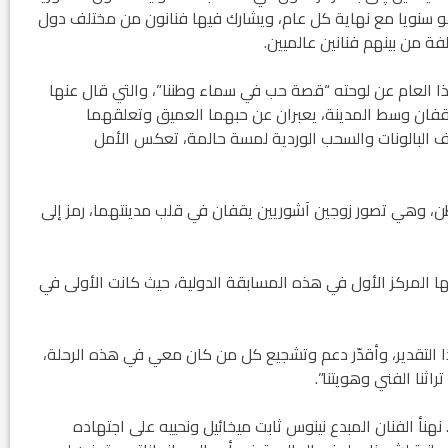
و سنويا مع نهاية كل عام، ويشارك فيها فنانون من مختلف دول
ة من بينهم فنانين عالميين.
هذا العام عن لوحته “قصة حب في سماء وطننا”، والتي قال عنها
يقفان وسط المدينة، يعبران عن حبهما العميق وتعلقهما
ضيف البالونات والسحب الوردية لمسة حالمة، تعكس الأمل
وهي تصور زوجين آشوريين يقفان في قلب مدينتهما، رمز إلى
 فيها المركز الأول في هذه المسابقة الدولية، حيث كانت الأولى في
ا التقدير، وأقدّر دعم وتشجيع كل من كان معي في هذه الرحلة،
اثنا الفني وهويتنا”.
 نهنأ الفنان المبدع نينوس ثابت ميخائيل ونحييه على اجتهاده