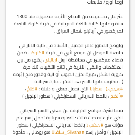
زوعا اورغ/ متابعات
عثر على مجموعة من القطع الأثرية مطمورة منذ 1300
سنة و عليها كتابة باللغة السريانية في قرية كلوك التابعة
لميركصور في أربائيلو شمال العراق .
واوضح الدكتور عامر الجُمَيلي الأستاذ في كلية الآثار في
جامعة الموصل ان موقع اثري في قرية
#کلوک
، ضمن
قضاء مێرگسۆر في محافظة اربيل
اربائیلۆ
، يظهر من بين
الملتقطات واللقى الأثرية في نتائج التنقيبات تلك جرة
كروية الشكل كبيرة لخزن الحبوب أو آنية وقدور طبخ ( بُرمه
) ، مكتوب عليها بالحبر بعد الفخر ، عبارة سريانية
#ܣܛܦܢܐ_سطپانا
التي تحمل معنى و دلالة :
#طَبَخَ
،
#أنضج
، بالخط السرياني السطرنگيلي ( سطور الإنجيل )
فيما نشرت مواقع الكرتونية عن معنى الاسم السرياني
الذي عثر عليه حيث قالت : العبارة سريانية تحمل إسم علم
مؤنث هو
#ܣܠܦܢܐ
بالخط السرياني السطرنگيلي ( سطور
الإنجيل ) وأصل إسم
#Silvana_سلڤانا
هو روماني ، مأخوذ