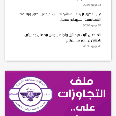
28 يونيو, 2026
في الذكرى ال 19 لاستشهاد الأب رغيد عزيز كني ورفاقه
الشمامسة الشهداء: بسما...
28 يونيو, 2026
المبدعان ثابت ميخائيل ونجله نينوس يرممان جداريتين
نادرتين في دير مار بهنام
28 يونيو, 2026