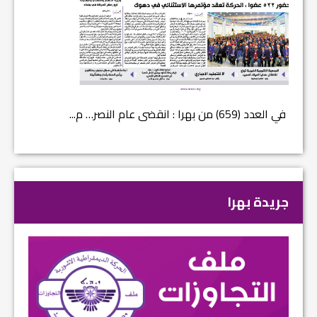
في العدد (659) من بهرا : انقضى عام النصر… م...
في العدد ا
جريدة بهرا