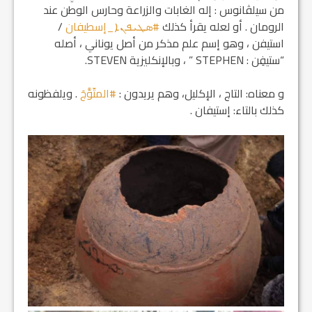
من سيلڤانوس : إله الغابات والزراعة وحارس الوطن عند
الرومان . أو لعله يقرأ كذلك
#ܣܛܝܦܢܐ_إسطيفان
/
استيفن ، وهو إسم علم مذكر من أصل يوناني ، أصله
“ستيفِن : STEPHEN ” ، وبالإنكليزية STEVEN.
و معناه: التاج ، الإكليل، وهم يريدون :
#المتّوَّجَ
. ويلفظونه
كذلك بالتاء: إستيفان .