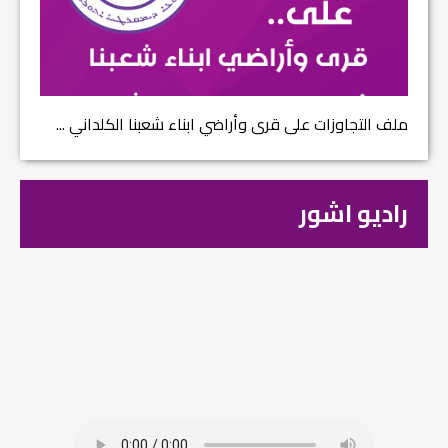
ملف التجاوزات على قرى وأراضي ابناء شعبنا الكلداني ...
راديو اشور