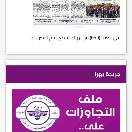
في العدد (659) من بهرا : انقضى عام النصر… م...
في العدد ا
جريدة بهرا