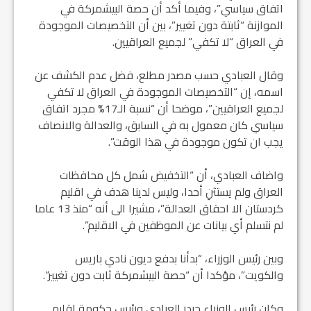
اتفاق سياسي”، وفيما أكد أن حصة البيشمركة في
الموازنة “ثابتة دون تغيير”، بين أن التخصيصات الموجودة
في العراق “لا تكفي” لجميع العراقيين.
وقال العبادي حسب مصدر مطلع، فضل عدم الكشف عن
اسمه، إن “التخصيصات الموجودة في العراق لا تكفي
لجميع العراقيين”، موضحا أن “نسبة الـ17% مجرد اتفاق
سياسي كان معمول به في السابق، والعدالة والانصاف
يجب ان تكون موجودة في هذا الوقت”.
واضاف العبادي، أن “التخفيض شمل كل محافظات
العراق ولم يستثنِ أحدا، وليس لدينا هدف في اقليم
كردستان الا احقاق العدالة”، مشيرا الى أنه “منذ 13 عاما
لم نتسلم أي بيانات عن الموظفين في الاقليم”.
وبين رئيس الوزراء، “بدأنا بدفع ديون نادي باريس
والكويت”، مؤكدا أن “حصة البيشمركة ثابت دون تغيير”.
وكان رئيس الوزراء حيدر العبادي ورئيس حكومة اقليم